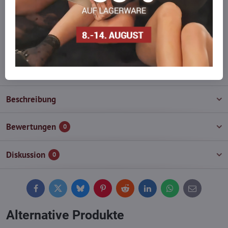
auf Lager haben?
Zögern Sie nicht, uns zu kontaktieren, wir füllen die Ware für Sie
wieder auf!
info​@everlady​.eu
Beschreibung
Bewertungen
0
Diskussion
0
Facebook
Twitter
Bluesky
Pinterest
Reddit
LinkedIn
WhatsApp
E-
mail
Alternative Produkte