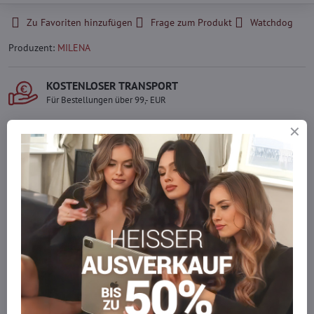
Zu Favoriten hinzufügen
Frage zum Produkt
Watchdog
Produzent:
MILENA
KOSTENLOSER TRANSPORT
Für Bestellungen über 99,- EUR
LIEFERUNG PER KURIER
Schnell und direkt nach Hause.
SICHERE ZAHLUNGEN
Gesicherte Online-Zahlungen
Ware auf Lager
Wir versenden sofort
Werden Sie Teil von everlady
Werden Sie Teil von everlady und genießen Sie einen
5 %
Mitgliedervorteil
bei jedem Einkauf.
Der Vorteil wird automatisch im Warenkorb angewendet.
Möchten Sie mehr bestellen, als wir