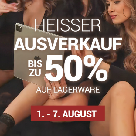
Zögern Sie nicht, uns zu kontakti
info​@everlady​.eu
Beschreibung
Bewertungen
Diskussion
0
0
e Essenz femininen Stils mit einem Hauch von kühnem Ausdruck. Ih
cht unbemerkt bleibt. Die Kombination aus Strapazierfähigkeit u
r. Perfekt für einen eleganten und gewagten Look. Machen Sie jeden
tischen Bund, eine unsichtbare Zehenverstärkung und einen klein
an
osen
Gemusterte Strumpfhosen
Netzstrumpfhosen