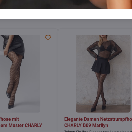
Facebook
Twitter
Bluesky
Pinterest
Reddit
LinkedIn
WhatsApp
E-
mail
fhose mit
Elegante Damen Netzstrumpfh
hem Muster CHARLY
CHARLY B09 Marilyn
Zeigen Sie Ihre Eleganz und Ihren einziga