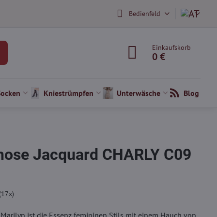
Bedienfeld
Einkaufskorb
0 €
Socken
Kniestrümpfen
Unterwäsche
Blog
ose Jacquard CHARLY C09
(
17
x)
Marilyn ist die Essenz femininen Stils mit einem Hauch von