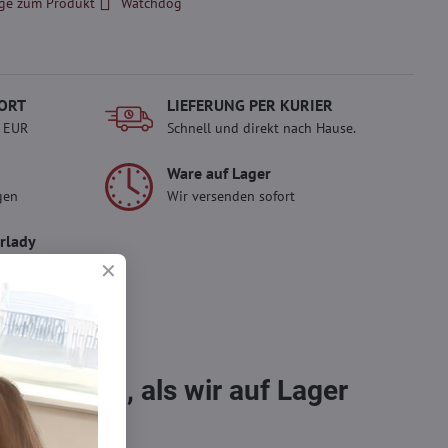
ge zum Produkt
Watchdog
ORT
LIEFERUNG PER KURIER
- EUR
Schnell und direkt nach Hause.
Ware auf Lager
gen
Wir versenden sofort
erlady
ady und
 Einkauf.
sch im
bestellen, als wir auf Lager