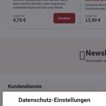
einen kleinen Zwickel, einen bequemen
Schwarze Strum
elastischen Bund und eine unsichtbare
Maschenmuster
Verstärkung an den Zehen.
Lagernd
Lagernd
Ansehen
9,70 €
13,90 €
Newsl
Newsletter a
Kundendienste
Versand und Zahlung
Datenschutz-Einstellungen
AGB