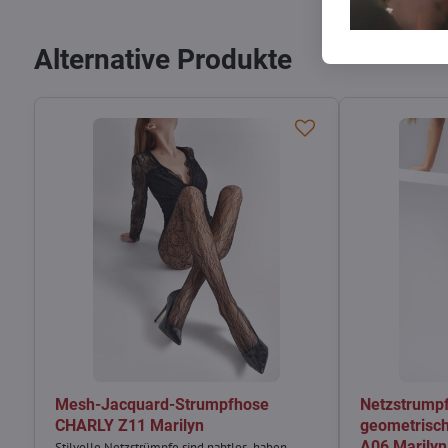
Alternative Produkte
Mesh-Jacquard-Strumpfhose
Netzstrump
CHARLY Z11 Marilyn
geometrisc
A06 Marilyn
Stilvolle Netzstrümpfe sind nahtlos, haben