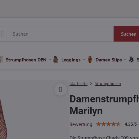
Suchen
Strumpfhosen DEN
Leggings
Damen Slips
Startseite
Strumpfhosen
Damenstrumpfh
Marilyn
Bewertung
4.53
/
5
Die Strumpfhose Charly C09 von 