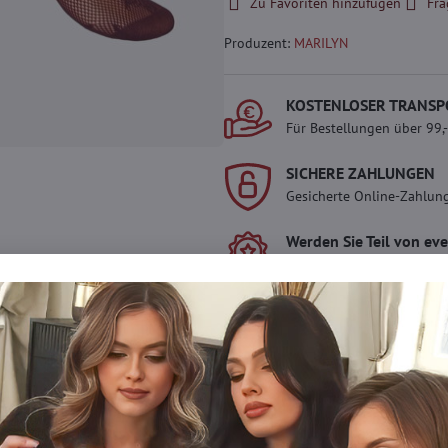
Zu Favoriten hinzufügen
Fra
Produzent:
MARILYN
KOSTENLOSER TRANSP
Für Bestellungen über 99,
SICHERE ZAHLUNGEN
Gesicherte Online-Zahlun
Werden Sie Teil von ev
Werden Sie Teil von everl
genießen Sie einen
5 %
Mitgliedervorteil
bei jedem
Der Vorteil wird automati
Warenkorb angewendet.
Möchten Sie mehr 
haben?