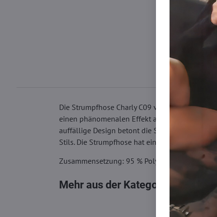
Die Strumpfhose Charly C09 von Marilyn ist di
einen phänomenalen Effekt an den Füßen, der ni
auffällige Design betont die Schönheit der Figu
Stils. Die Strumpfhose hat einen weichen elas
Zusammensetzung: 95 % Polyamid, 5 % Elasth
Mehr aus der Kategorie
Strumpfh