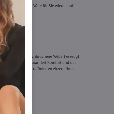
eren, wir füllen die Ware für Sie wieder auf!
re einzigartige durchbrochene Webart erzeugt
nd weichem Griff garantiert Komfort und das
 Schritt zu einem raffinierten Akzent Ihres
en Baumwollzwickel.
Strumpfhosen DEN