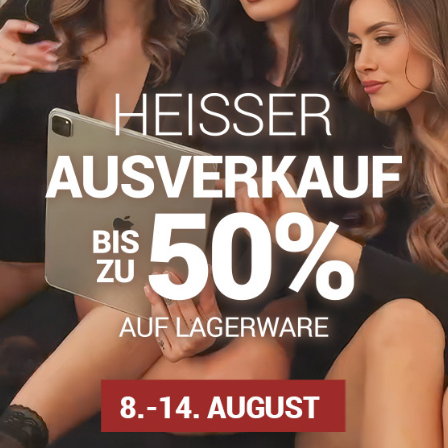
haben?
Zögern Sie nicht, uns zu kontakti
info​@everlady​.eu
Beschreibung
Bewertungen
Diskussion
0
0
schen Netzmuster, das Outfits einen unverwechselbaren Charakter
eidung, während der elastische Bund für druckfreien Tragekomfort
e enge Passform die Linie der Beine sinnlich betont. Ideal als mar
n
osen
Gemusterte Strumpfhosen
Netzstrumpfhosen