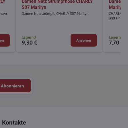
RLY
Damen Netz Strumpfhose CHARLY
Damen N
S07 Marilyn
Marilyn
nten.
Damen Netzstrümpfe CHARLY S07 Marilyn
CHARLY P32
und einer Zi
Lagernd
Lagernd
en
Ansehen
9,30 €
7,70 €
Abonnieren
Kontakte