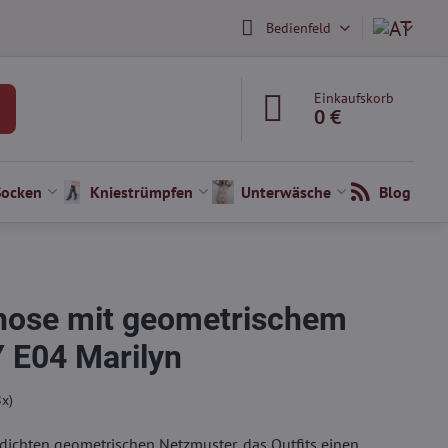
Bedienfeld
Einkaufskorb
0 €
Socken
Kniestrümpfen
Unterwäsche
Blog
hose mit geometrischem
 E04 Marilyn
8
x)
ichten geometrischen Netzmuster, das Outfits einen