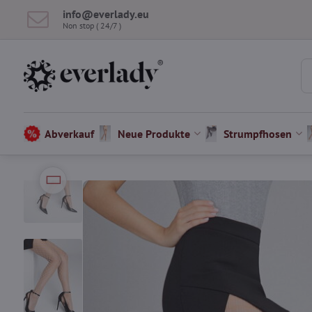
info​@everlady​.eu
Non stop ( 24/7 )
Abverkauf
Neue Produkte
Strumpfhosen