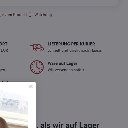
ge zum Produkt
Watchdog
ORT
LIEFERUNG PER KURIER
- EUR
Schnell und direkt nach Hause.
Ware auf Lager
gen
Wir versenden sofort
erlady
ady und
 Einkauf.
sch im
bestellen, als wir auf Lager