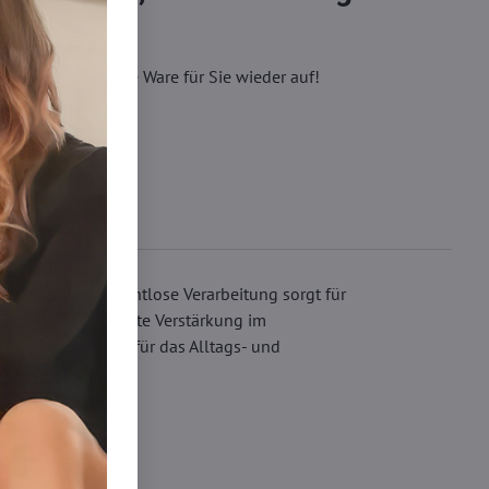
eren, wir füllen die Ware für Sie wieder auf!
 verleiht. Die nahtlose Verarbeitung sorgt für
 sorgt. Eine dezente Verstärkung im
kantes Accessoire für das Alltags- und
Strumpfhosen DEN