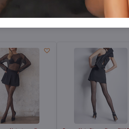
Facebook
Twitter
Bluesky
Pinterest
Reddit
LinkedIn
WhatsApp
E-
mail