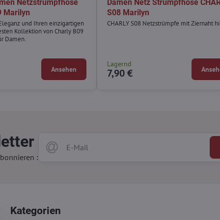
amen Netzstrumpfhose
Damen Netz Strumpfhose CHA
 Marilyn
S08 Marilyn
 Eleganz und Ihren einzigartigen
CHARLY S08 Netzstrümpfe mit Ziernaht hi
uesten Kollektion von Charly B09
ür Damen.
Lagernd
Ansehen
Anseh
7,90 €
etter
bonnieren :
Kategorien