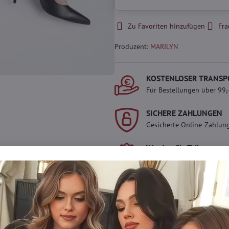
Zu Favoriten hinzufügen
Fra
Produzent:
MARILYN
KOSTENLOSER TRANSP
Für Bestellungen über 99,
SICHERE ZAHLUNGEN
Gesicherte Online-Zahlun
Werden Sie Teil von ev
Werden Sie Teil von everl
genießen Sie einen
5 %
Mitgliedervorteil
bei jedem
Der Vorteil wird automati
Warenkorb angewendet.
Möchten Sie mehr 