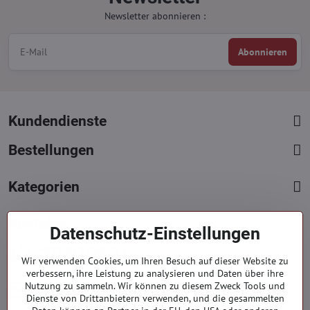
Newsletter abonnieren :
Abonnieren
Kundendienste
Bestellungen
Kategorien
Kontakte
Datenschutz-Einstellungen
+421 919 060 751
Wir verwenden Cookies, um Ihren Besuch auf dieser Website zu
Mont. - Freit. : 09:00 - 15:00 hod.
verbessern, ihre Leistung zu analysieren und Daten über ihre
info​@everlady​.eu
Nutzung zu sammeln. Wir können zu diesem Zweck Tools und
Dienste von Drittanbietern verwenden, und die gesammelten
Non stop ( 24/7 )