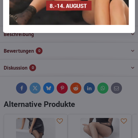
info​@everlady​.eu
Beschreibung
Bewertungen
0
Diskussion
0
Facebook
Twitter
Bluesky
Pinterest
Reddit
LinkedIn
WhatsApp
E-
mail
Alternative Produkte