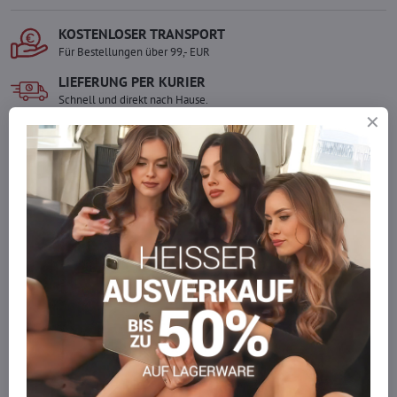
KOSTENLOSER TRANSPORT
Für Bestellungen über 99,- EUR
LIEFERUNG PER KURIER
Schnell und direkt nach Hause.
SICHERE ZAHLUNGEN
Gesicherte Online-Zahlungen
Ware auf Lager
Wir versenden sofort
Werden Sie Teil von everlady
Werden Sie Teil von everlady und genießen Sie einen
5 %
Mitgliedervorteil
bei jedem Einkauf.
Der Vorteil wird automatisch im Warenkorb angewendet.
Möchten Sie mehr bestellen, als wir
auf Lager haben?
Zögern Sie nicht, uns zu kontaktieren, wir füllen die Ware für Sie
wieder auf!