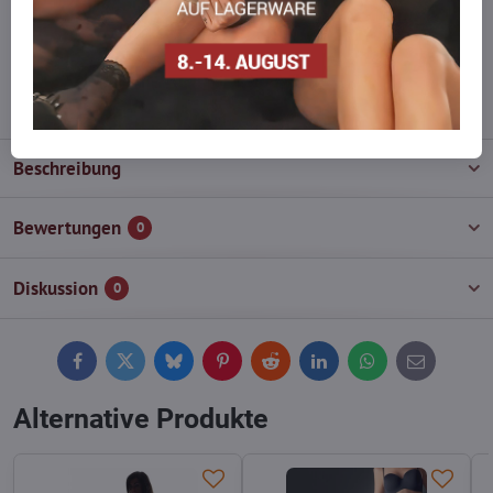
Zögern Sie nicht, uns zu kontaktieren, wir füllen die Ware für Sie
wieder auf!
info​@everlady​.eu
Beschreibung
Bewertungen
0
Diskussion
0
Facebook
Twitter
Bluesky
Pinterest
Reddit
LinkedIn
WhatsApp
E-
mail
Alternative Produkte