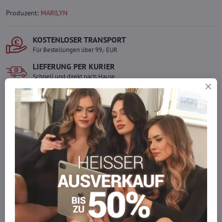
Produzent:
MARILYN
KOSTENLOSER TRANSPORT
Für Bestellungen über 99,- EUR
LIEFERUNG PER KURIER
Schnell und direkt nach Hause.
SICHERE ZAHLUNGEN
Gesicherte Online-Zahlungen
Ware auf Lager
Wir versenden sofort
Werden Sie Teil von everlady
Werden Sie Teil von everlady und genießen Sie einen
5 %
Mitgliedervorteil
bei jedem Einkauf.
Der Vorteil wird automatisch im Warenkorb angewendet.
Möchten Sie mehr bestellen, als wir
auf Lager haben?