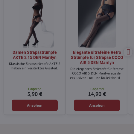
Damen Strapsstrümpfe
Elegante ultrafeine Retro
AKTE 2 15 DEN Marilyn
Strümpfe für Strapse COCO
AIR 5 DEN Marilyn
Klassische Strapsstrümpfe AKTE 2
haben ein verstärktes Gussteil.
Die eleganten Strümpfe für Strapse
COCO AIR 5 DEN Marilyn aus der
exklusiven Lux Line Kollektion sind
ideal für Frauen, die feine Retro
Strümpfe für besondere Anlässe
Lagernd
Lagernd
suchen.
5,90 €
14,90 €
Ansehen
Ansehen