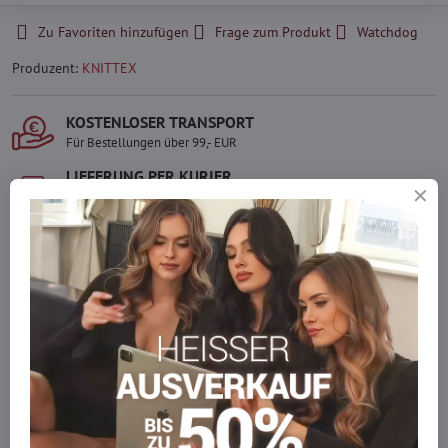
Zu Favoriten hinzufügen
Frage zum Produkt
Watchdog
Produzent:
KNITTEX
KOSTENLOSER TRANSPORT
Für Bestellungen über 99,- EUR
LIEFERUNG PER KURIER
Schnell und direkt nach Hause.
SICHERE ZAHLUNGEN
Gesicherte Online-Zahlungen
Ware auf Lager
Wir versenden sofort
Werden Sie Teil von everlady
Werden Sie Teil von everlady und genießen Sie einen
5 %
Mitgliedervorteil
bei jedem Einkauf.
Der Vorteil wird automatisch im Warenkorb angewendet.
Möchten Sie mehr bestellen, als wir