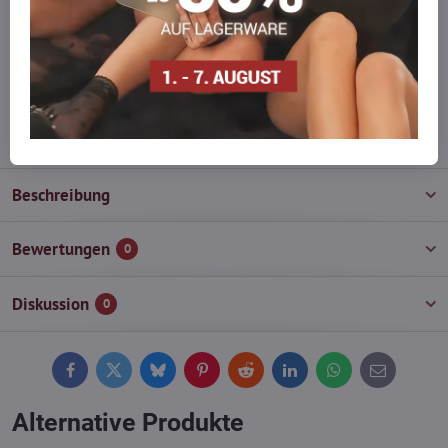
auf Lager haben?
Zögern Sie nicht, uns zu kontaktieren, wir füllen die Ware für Sie
wieder auf!
info​@everlady​.eu
Beschreibung
Bewertungen
0
Diskussion
0
Facebook
Twitter
Bluesky
Pinterest
Reddit
LinkedIn
WhatsApp
E-
mail
Alternative Produkte