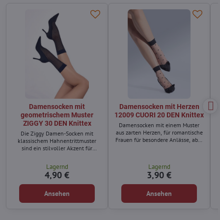
Damensocken mit
Damensocken mit Herzen
geometrischem Muster
12009 CUORI 20 DEN Knittex
ZIGGY 30 DEN Knittex
Damensocken mit einem Muster
aus zarten Herzen, für romantische
Die Ziggy Damen-Socken mit
Frauen für besondere Anlässe, aber
klassischem Hahnentrittmuster
auch für den Alltag.
sind ein stilvoller Akzent für
modebewusste Frauen. Das
elegante Muster bringt Raffinesse
Lagernd
Lagernd
in jeden Look – ideal zu Slippern,
4,90 €
3,90 €
Halbschuhen oder Ankle Boots.
Ansehen
Ansehen