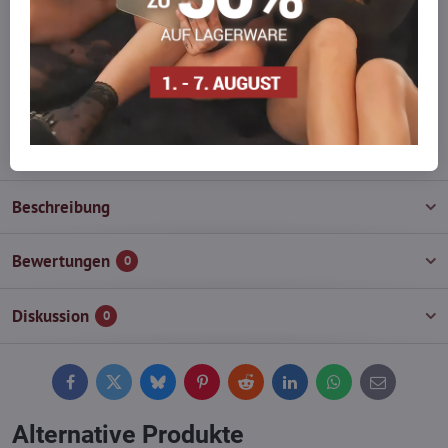
auf Lager haben?
Zögern Sie nicht, uns zu kontaktieren, wir füllen die Ware für Sie
wieder auf!
info​@everlady​.eu
Beschreibung
Bewertungen
0
Diskussion
0
Facebook
Twitter
Bluesky
Pinterest
Reddit
LinkedIn
WhatsApp
E-
mail
Alternative Produkte