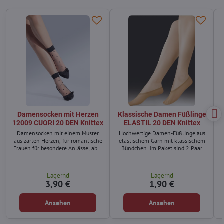
Damensocken mit Herzen
Klassische Damen Füßlinge
12009 CUORI 20 DEN Knittex
ELASTIL 20 DEN Knittex
Damensocken mit einem Muster
Hochwertige Damen-Füßlinge aus
aus zarten Herzen, für romantische
elastischem Garn mit klassischem
Frauen für besondere Anlässe, aber
Bündchen. Im Paket sind 2 Paar
auch für den Alltag.
enthalten.
Lagernd
Lagernd
3,90 €
1,90 €
Ansehen
Ansehen
d