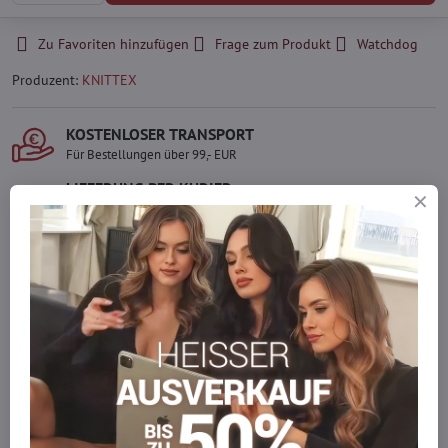
Zu Favoriten hinzufügen
Frage zum Produkt
Watchdog
Produzent:
KNITTEX
KOSTENLOSER TRANSPORT
Für Bestellungen über 99,- EUR
LIEFERUNG PER KURIER
Schnell und direkt nach Hause.
SICHERE ZAHLUNGEN
Gesicherte Online-Zahlungen
Ware auf Lager
Wir versenden sofort
Werden Sie Teil von everlady
Werden Sie Teil von everlady und genießen Sie einen
5 %
Mitgliedervorteil
bei jedem Einkauf.
Der Vorteil wird automatisch im Warenkorb angewendet.
Möchten Sie mehr bestellen, als wir