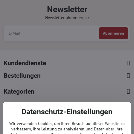
Newsletter
Newsletter abonnieren :
Abonnieren
Kundendienste
Bestellungen
Kategorien
Kontakte
Datenschutz-Einstellungen
+421 919 060 751
Wir verwenden Cookies, um Ihren Besuch auf dieser Website zu
Mont. - Freit. : 09:00 - 15:00 hod.
verbessern, ihre Leistung zu analysieren und Daten über ihre