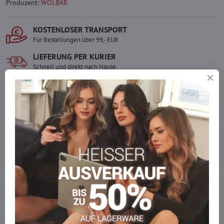
Produzent:
WOLBAR
KOSTENLOSER TRANSPORT
Für Bestellungen über 99,- EUR
LIEFERUNG PER KURIER
Schnell und direkt nach Hause.
SICHERE ZAHLUNGEN
Gesicherte Online-Zahlungen
Ware auf Lager
Wir versenden sofort
Werden Sie Teil von everlady
Werden Sie Teil von everlady und genießen Sie einen
5 %
Mitgliedervorteil
bei jedem Einkauf.
Der Vorteil wird automatisch im Warenkorb angewendet.
Möchten Sie mehr bestellen, als wir
auf Lager haben?
Zögern Sie nicht, uns zu kontaktieren, wir füllen die Ware für Sie