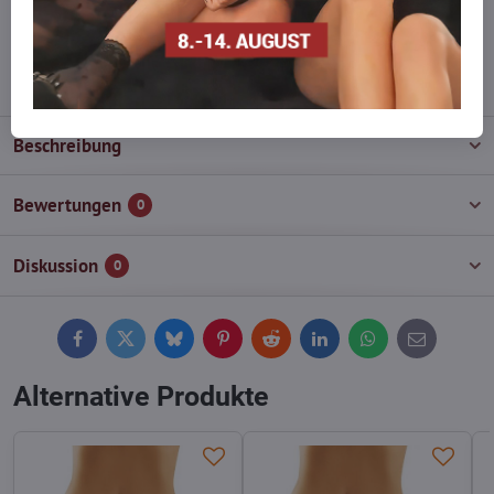
wieder auf!
info​@everlady​.eu
Beschreibung
Bewertungen
0
Diskussion
0
Facebook
Twitter
Bluesky
Pinterest
Reddit
LinkedIn
WhatsApp
E-
mail
Alternative Produkte