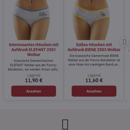
Interessantes Höschen mit
Süßes Höschen mit
Aufdruck ELEFANT 2501
Aufdruck BIENE 2503 Wolbar
Wolbar
Die klassische Damenhose BIENE
Wolbar aus der Funny-Kollektion ist
Klassische Damenhöschen
eine Hose mit niedrigem Bund und
ELEFANT Wolbar aus der Funny-
etwas breiteren Hüften.
Kollektion, sie werden Ihnen sofort
gefallen.
Lagernd
Lagernd
11,90 €
11,60 €
Ansehen
Ansehen