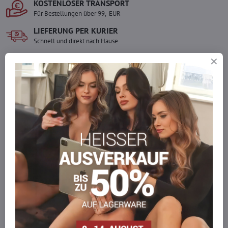
KOSTENLOSER TRANSPORT
Für Bestellungen über 99,- EUR
LIEFERUNG PER KURIER
Schnell und direkt nach Hause.
SICHERE ZAHLUNGEN
Gesicherte Online-Zahlungen
Ware auf Lager
Wir versenden sofort
Werden Sie Teil von everlady
Werden Sie Teil von everlady und genießen Sie einen
5 %
Mitgliedervorteil
bei jedem Einkauf.
Der Vorteil wird automatisch im Warenkorb angewendet.
Möchten Sie mehr bestellen, als wir
auf Lager haben?
Zögern Sie nicht, uns zu kontaktieren, wir füllen die Ware für Sie
wieder auf!