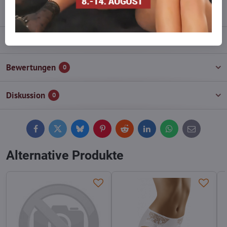
info​@everlady​.eu
Beschreibung
Bewertungen
0
Diskussion
0
Facebook
Twitter
Bluesky
Pinterest
Reddit
LinkedIn
WhatsApp
E-
mail
Alternative Produkte