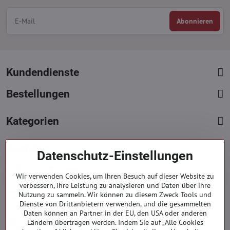
Abonnieren
Kundendienste
Bestellungen
Kategorien
Kontakte
Datenschutz-Einstellungen
+421 919 060 751
Wir verwenden Cookies, um Ihren Besuch auf dieser Website zu
Mont. - Freit. : 09:00 - 15:00 hod.
verbessern, ihre Leistung zu analysieren und Daten über ihre
info​@everlady​.eu
Nutzung zu sammeln. Wir können zu diesem Zweck Tools und
Dienste von Drittanbietern verwenden, und die gesammelten
Non stop ( 24/7 )
Daten können an Partner in der EU, den USA oder anderen
Impressum
Ländern übertragen werden. Indem Sie auf „Alle Cookies