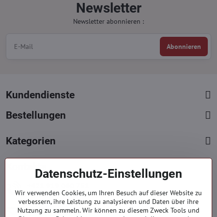
Newsletter
Newsletter abonnieren :
Abonnieren
Kundendienste
Bestellungen
Kategorien
Kontakte
Datenschutz-Einstellungen
+421 919 060 751
Wir verwenden Cookies, um Ihren Besuch auf dieser Website zu
Mont. - Freit. : 09:00 - 15:00 hod.
verbessern, ihre Leistung zu analysieren und Daten über ihre
info​@everlady​.eu
Nutzung zu sammeln. Wir können zu diesem Zweck Tools und