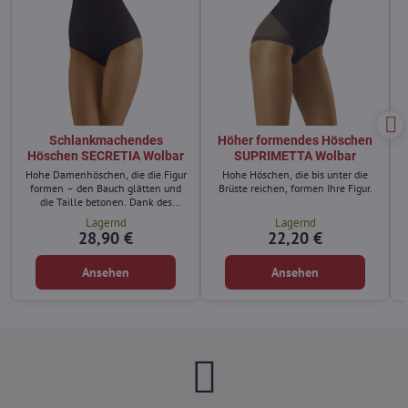
Schlankmachendes
Höher formendes Höschen
Höschen SECRETIA Wolbar
SUPRIMETTA Wolbar
Hohe Damenhöschen, die die Figur
Hohe Höschen, die bis unter die
formen – den Bauch glätten und
Brüste reichen, formen Ihre Figur.
die Taille betonen. Dank des
Anteils an Modal, Baumwolle und
Lagernd
Lagernd
Elasthan vereinen sie die
28,90 €
22,20 €
Funktionen von
Korrekturunterwäsche mit Komfort.
Ansehen
Ansehen