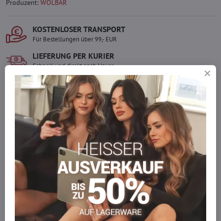
Produzent:
WOLBAR
KOSTENLOSER TRANSPORT
Für Bestellungen über 99,- EUR
LIEFERUNG PER KURIER
Schnell und direkt nach Hause.
SICHERE ZAHLUNGEN
Gesicherte Online-Zahlungen
Ware auf Lager
Wir versenden sofort
Werden Sie Teil von everlady
Werden Sie Teil von everlady und genießen Sie einen
5 %
Mitgliedervorteil
bei jedem Einkauf.
Der Vorteil wird automatisch im Warenkorb angewendet.
Möchten Sie mehr bestellen, als wir
auf Lager haben?
Zögern Sie nicht, uns zu kontaktieren, wir füllen die Ware für Sie