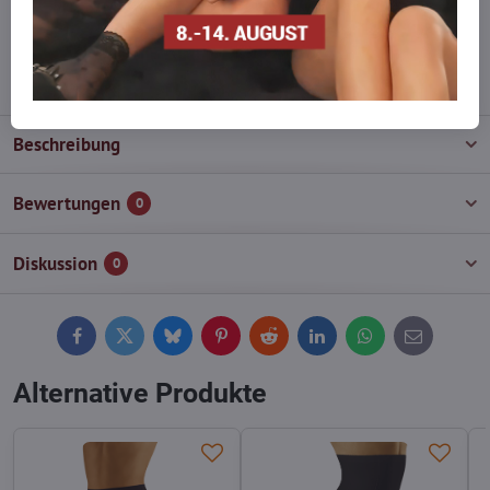
wieder auf!
info​@everlady​.eu
Beschreibung
Bewertungen
0
Diskussion
0
Facebook
Twitter
Bluesky
Pinterest
Reddit
LinkedIn
WhatsApp
E-
mail
Alternative Produkte