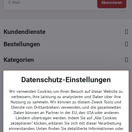
Abonnieren
Kundendienste
Bestellungen
Kategorien
Kontakte
Datenschutz-Einstellungen
+421 919 060 751
Wir verwenden Cookies, um Ihren Besuch auf dieser Website zu
Mont. - Freit. : 09:00 - 15:00 hod.
verbessern, ihre Leistung zu analysieren und Daten über ihre
info​@everlady​.eu
Nutzung zu sammeln. Wir können zu diesem Zweck Tools und
Dienste von Drittanbietern verwenden, und die gesammelten
Non stop ( 24/7 )
Daten können an Partner in der EU, den USA oder anderen
Impressum
Ländern übertragen werden. Indem Sie auf „Alle Cookies
akzeptieren" klicken, erklären Sie sich mit dieser Verarbeitung
Firmendaten
einverstanden. Unten finden Sie detaillierte Informationen oder