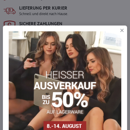
LIEFERUNG PER KURIER
Schnell und direkt nach Hause.
SICHERE ZAHLUNGEN
Gesicherte Online-Zahlungen
Ware auf Lager
Wir versenden sofort
Werden Sie Teil von everlady
Werden Sie Teil von everlady und genießen Sie einen
5 %
Mitgliedervorteil
bei jedem Einkauf.
Der Vorteil wird automatisch im Warenkorb angewendet.
Möchten Sie mehr bestellen, als wir
auf Lager haben?
Zögern Sie nicht, uns zu kontaktieren, wir füllen die Ware für Sie
wieder auf!
info​@everlady​.eu