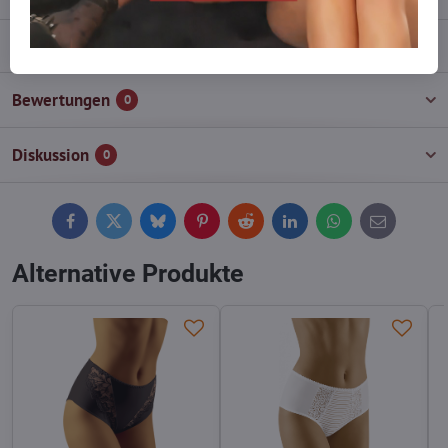
Beschreibung
Bewertungen
0
Diskussion
0
Facebook
Twitter
Bluesky
Pinterest
Reddit
LinkedIn
WhatsApp
E-
mail
Alternative Produkte