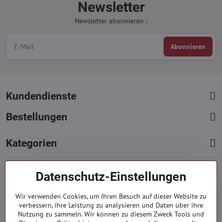
Newsletter
Newsletter abonnieren :
Abonnieren
Kundendienste
Bestellungen
Kategorien
Kontakte
Datenschutz-Einstellungen
+421 919 060 751
Wir verwenden Cookies, um Ihren Besuch auf dieser Website zu
Mont. - Freit. : 09:00 - 15:00 hod.
verbessern, ihre Leistung zu analysieren und Daten über ihre
info​@everlady​.eu
Nutzung zu sammeln. Wir können zu diesem Zweck Tools und