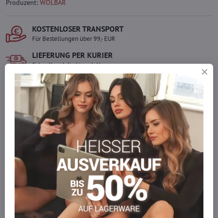
Produzent:
WOLBAR
KOSTENLOSER TRANSPORT
Für Bestellungen über 99,- EUR
LIEFERUNG PER KURIER
Schnell und direkt nach Hause.
SICHERE ZAHLUNGEN
Gesicherte Online-Zahlungen
Ware auf Lager
Wir versenden sofort
Werden Sie Teil von everlady
Werden Sie Teil von everlady und genießen Sie einen
5 %
Mitgliedervorteil
bei jedem Einkauf.
Der Vorteil wird automatisch im Warenkorb angewendet.
Möchten Sie mehr bestellen, als wir
auf Lager haben?
Zögern Sie nicht, uns zu kontaktieren, wir füllen die Ware für Sie