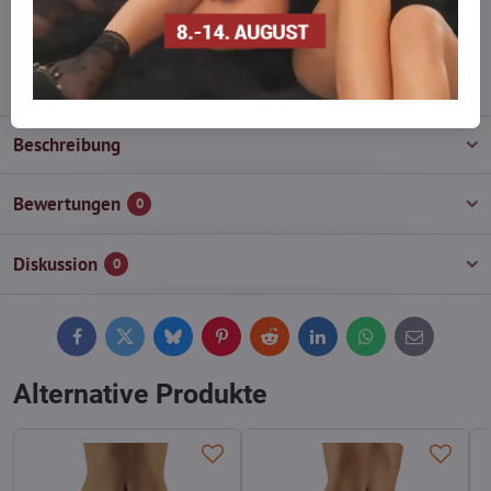
wieder auf!
info​@everlady​.eu
Beschreibung
Bewertungen
0
Diskussion
0
Facebook
Twitter
Bluesky
Pinterest
Reddit
LinkedIn
WhatsApp
E-
mail
Alternative Produkte