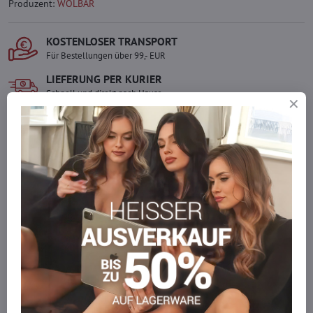
Produzent:
WOLBAR
KOSTENLOSER TRANSPORT
Für Bestellungen über 99,- EUR
LIEFERUNG PER KURIER
Schnell und direkt nach Hause.
SICHERE ZAHLUNGEN
Gesicherte Online-Zahlungen
Ware auf Lager
Wir versenden sofort
Werden Sie Teil von everlady
Werden Sie Teil von everlady und genießen Sie einen
5 %
Mitgliedervorteil
bei jedem Einkauf.
Der Vorteil wird automatisch im Warenkorb angewendet.
Möchten Sie mehr bestellen, als wir
auf Lager haben?
Zögern Sie nicht, uns zu kontaktieren, wir füllen die Ware für Sie