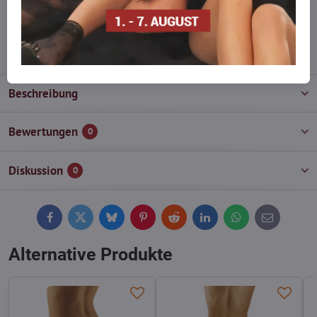
wieder auf!
info​@everlady​.eu
Beschreibung
Bewertungen
0
Diskussion
0
Facebook
Twitter
Bluesky
Pinterest
Reddit
LinkedIn
WhatsApp
E-
mail
Alternative Produkte