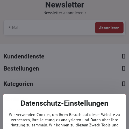
Newsletter
Newsletter abonnieren :
Abonnieren
Kundendienste
Bestellungen
Kategorien
Kontakte
Datenschutz-Einstellungen
+421 919 060 751
Wir verwenden Cookies, um Ihren Besuch auf dieser Website zu
Mont. - Freit. : 09:00 - 15:00 hod.
verbessern, ihre Leistung zu analysieren und Daten über ihre
info​@everlady​.eu
Nutzung zu sammeln. Wir können zu diesem Zweck Tools und