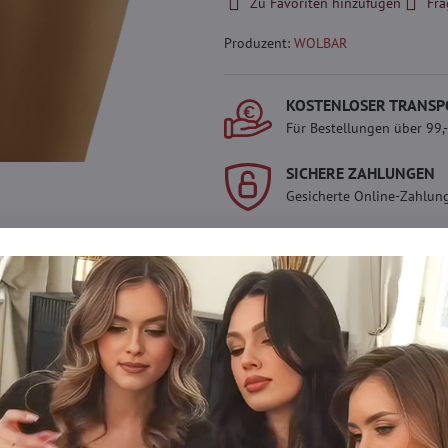
Zu Favoriten hinzufügen
Fra
Produzent:
WOLBAR
KOSTENLOSER TRANSP
Für Bestellungen über 99,
SICHERE ZAHLUNGEN
Gesicherte Online-Zahlun
Werden Sie Teil von ev
Werden Sie Teil von everl
genießen Sie einen
5 %
Mitgliedervorteil
bei jedem
Der Vorteil wird automati
Warenkorb angewendet.
Möchten Sie mehr 
haben?