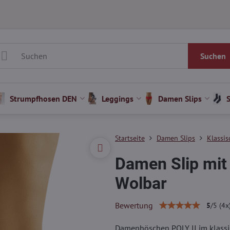
Suchen
Strumpfhosen DEN
Leggings
Damen Slips
Startseite
Damen Slips
Klassis
Damen Slip mit 
Wolbar
Bewertung
5
/
5
(
4
x
Damenhöschen POLY II im klassis