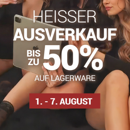
Zögern Sie nicht, uns zu kontakti
info​@everlady​.eu
Beschreibung
Bewertungen
Diskussion
0
0
d mit transparentem Stoff und zarter Spitze verziert. Der Schnitt 
t.
ps
Klassischer String
Klasické nohavičky
Klasické 
Facebook
Twitter
Bluesky
Pinterest
Reddit
LinkedIn
WhatsApp
E-
mail