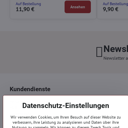
Auf Bestellung
Auf Bestellun
Ansehen
11,90 €
9,90 €
Newsl
Newsletter a
Kundendienste
Versand und Zahlung
Datenschutz-Einstellungen
AGB
Datenschutz
Wir verwenden Cookies, um Ihren Besuch auf dieser Website zu
Reklamation
verbessern, ihre Leistung zu analysieren und Daten über ihre
Kontakte
Nutzung zu sammeln. Wir können zu diesem Zweck Tools und