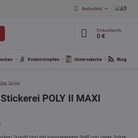
Bedienfeld
Einkaufskorb
0 €
Socken
Kniestrümpfen
Unterwäsche
Blog
cher String
Stickerei POLY II MAXI
)
chen Schnitt sind mit transparentem Stoff und zarter Spitze