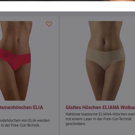
 Damenhöschen ELIA
Glattes Höschen ELIANA Wolba
Nahtlose klassische ELIANA-Höschen we
mit einem Laser in der Free-Cut-Technik
Modehöschen von ELIA werden
geschnitten.
 in der Free-Cut-Technik