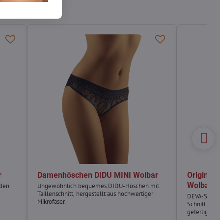
r
Damenhöschen DIDU MINI Wolbar
Originel
Wolbar
rden
Ungewöhnlich bequemes DIDU-Höschen mit
Taillenschnitt, hergestellt aus hochwertiger
DEVA-Spitze
Mikrofaser.
Schnitt und 
gefertigt.