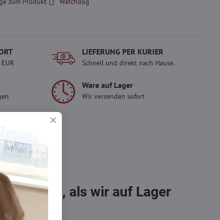
ge zum Produkt
Watchdog
ORT
LIEFERUNG PER KURIER
- EUR
Schnell und direkt nach Hause.
Ware auf Lager
gen
Wir versenden sofort
erlady
ady und
 Einkauf.
sch im
bestellen, als wir auf Lager