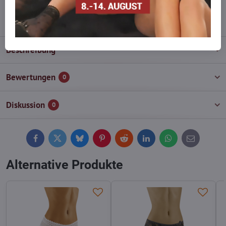
info​@everlady​.eu
Beschreibung
Bewertungen
0
Diskussion
0
Facebook
Twitter
Bluesky
Pinterest
Reddit
LinkedIn
WhatsApp
E-
mail
Alternative Produkte