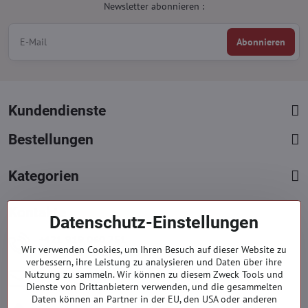
Newsletter abonnieren :
Abonnieren
Kundendienste
Bestellungen
Kategorien
Kontakte
Datenschutz-Einstellungen
+421 919 060 751
Wir verwenden Cookies, um Ihren Besuch auf dieser Website zu
Mont. - Freit. : 09:00 - 15:00 hod.
verbessern, ihre Leistung zu analysieren und Daten über ihre
info​@everlady​.eu
Nutzung zu sammeln. Wir können zu diesem Zweck Tools und
Dienste von Drittanbietern verwenden, und die gesammelten
Non stop ( 24/7 )
Daten können an Partner in der EU, den USA oder anderen