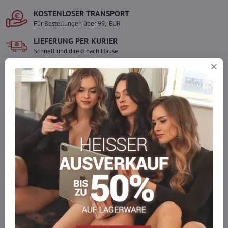
KOSTENLOSER TRANSPORT
Für Bestellungen über 99,- EUR
LIEFERUNG PER KURIER
Schnell und direkt nach Hause.
SICHERE ZAHLUNGEN
Gesicherte Online-Zahlungen
Ware auf Lager
Wir versenden sofort
Werden Sie Teil von everlady
Werden Sie Teil von everlady und genießen Sie einen
5 %
Mitgliedervorteil
bei jedem Einkauf.
Der Vorteil wird automatisch im Warenkorb angewendet.
Möchten Sie mehr bestellen, als wir
auf Lager haben?
Zögern Sie nicht, uns zu kontaktieren, wir füllen die Ware für Sie
wieder auf!