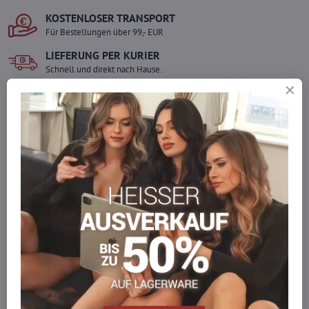
KOSTENLOSER TRANSPORT
Für Bestellungen über 99,- EUR
LIEFERUNG PER KURIER
Schnell und direkt nach Hause.
SICHERE ZAHLUNGEN
Gesicherte Online-Zahlungen
Ware auf Lager
Wir versenden sofort
Werden Sie Teil von everlady
Werden Sie Teil von everlady und genießen Sie einen
5 %
Mitgliedervorteil
bei jedem Einkauf.
Der Vorteil wird automatisch im Warenkorb angewendet.
Möchten Sie mehr bestellen, als wir
auf Lager haben?
Zögern Sie nicht, uns zu kontaktieren, wir füllen die Ware für Sie
wieder auf!