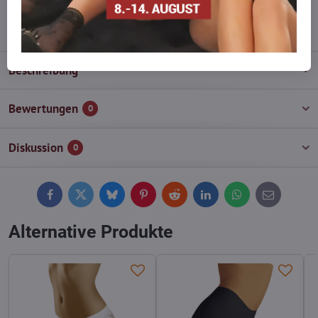
info​@everlady​.eu
Beschreibung
Bewertungen
0
Diskussion
0
Facebook
Twitter
Bluesky
Pinterest
Reddit
LinkedIn
WhatsApp
E-
mail
Alternative Produkte