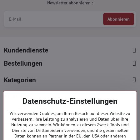
Newsletter abonnieren :
Abonnieren
Kundendienste
Bestellungen
Kategorien
Kontakte
Datenschutz-Einstellungen
+421 919 060 751
Wir verwenden Cookies, um Ihren Besuch auf dieser Website zu
Mont. - Freit. : 09:00 - 15:00 hod.
verbessern, ihre Leistung zu analysieren und Daten über ihre
info​@everlady​.eu
Nutzung zu sammeln. Wir können zu diesem Zweck Tools und
Dienste von Drittanbietern verwenden, und die gesammelten
Non stop ( 24/7 )
Daten können an Partner in der EU, den USA oder anderen