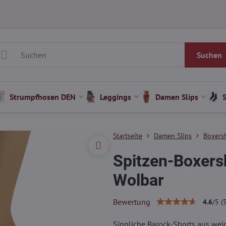
Suchen
Strumpfhosen DEN
Leggings
Damen Slips
Startseite
Damen Slips
Boxersh
Spitzen-Boxers
Wolbar
Bewertung
4.6
/
5
(
Sinnliche Barock-Shorts aus weic