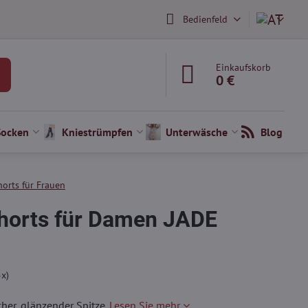
Bedienfeld
Einkaufskorb
0 €
Socken
Kniestrümpfen
Unterwäsche
Blog
orts für Frauen
horts für Damen JADE
5
x)
her, glänzender Spitze.
Lesen Sie mehr