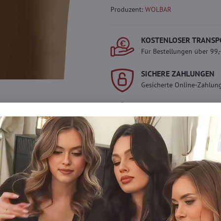
Produzent:
WOLBAR
KOSTENLOSER TRANSP
Für Bestellungen über 99,
SICHERE ZAHLUNGEN
Gesicherte Online-Zahlun
Werden Sie Teil von ev
Werden Sie Teil von everl
genießen Sie einen
5 %
Mitgliedervorteil
bei jedem
Der Vorteil wird automati
Warenkorb angewendet.
Möchten Sie mehr 
haben?
Zögern Sie nicht, uns zu kontakti