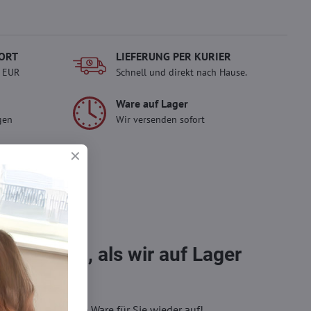
ORT
LIEFERUNG PER KURIER
- EUR
Schnell und direkt nach Hause.
Ware auf Lager
gen
Wir versenden sofort
erlady
ady und
 Einkauf.
sch im
bestellen, als wir auf Lager
eren, wir füllen die Ware für Sie wieder auf!