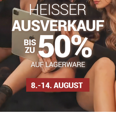
info​@everlady​.eu
Beschreibung
Bewertungen
Diskussion
0
0
 Spitze. Der breite Gürtel besteht aus glatter Mikrofaser und ist
in Baumwollzwickel.
ps
Boxershorts für Frauen
Dámske boxerky
Dámske
Facebook
Twitter
Bluesky
Pinterest
Reddit
LinkedIn
WhatsApp
E-
mail