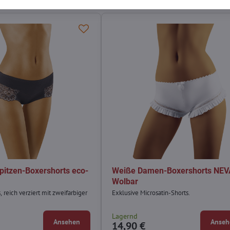
itzen-Boxershorts eco-
Weiße Damen-Boxershorts NEV
Wolbar
 reich verziert mit zweifarbiger
Exklusive Microsatin-Shorts.
g
Lagernd
Ansehen
Anseh
14,90 €