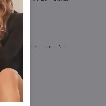
 im unteren Teil mit einem glänzenden Band
 boxerky