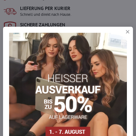
LIEFERUNG PER KURIER
Schnell und direkt nach Hause.
SICHERE ZAHLUNGEN
Gesicherte Online-Zahlungen
Ware auf Lager
Wir versenden sofort
Werden Sie Teil von everlady
Werden Sie Teil von everlady und genießen Sie einen
5 %
Mitgliedervorteil
bei jedem Einkauf.
Der Vorteil wird automatisch im Warenkorb angewendet.
Möchten Sie mehr bestellen, als wir
auf Lager haben?
Zögern Sie nicht, uns zu kontaktieren, wir füllen die Ware für Sie
wieder auf!
info​@everlady​.eu