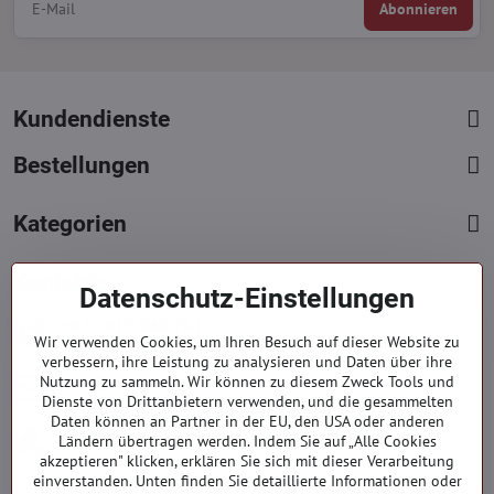
Abonnieren
Kundendienste
Bestellungen
Kategorien
Kontakte
Datenschutz-Einstellungen
+421 919 060 751
Wir verwenden Cookies, um Ihren Besuch auf dieser Website zu
Mont. - Freit. : 09:00 - 15:00 hod.
verbessern, ihre Leistung zu analysieren und Daten über ihre
info​@everlady​.eu
Nutzung zu sammeln. Wir können zu diesem Zweck Tools und
Dienste von Drittanbietern verwenden, und die gesammelten
Non stop ( 24/7 )
Daten können an Partner in der EU, den USA oder anderen
Impressum
Ländern übertragen werden. Indem Sie auf „Alle Cookies
akzeptieren" klicken, erklären Sie sich mit dieser Verarbeitung
Firmendaten
einverstanden. Unten finden Sie detaillierte Informationen oder