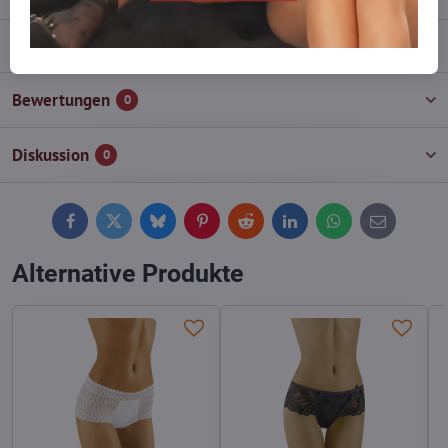
Beschreibung
Bewertungen
0
Diskussion
0
Facebook
Twitter
Bluesky
Pinterest
Reddit
LinkedIn
WhatsApp
E-
mail
Alternative Produkte