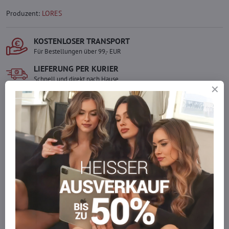
Produzent:
LORES
KOSTENLOSER TRANSPORT
Für Bestellungen über 99,- EUR
LIEFERUNG PER KURIER
Schnell und direkt nach Hause.
SICHERE ZAHLUNGEN
Gesicherte Online-Zahlungen
Ware auf Lager
Wir versenden sofort
Werden Sie Teil von everlady
Werden Sie Teil von everlady und genießen Sie einen
5 %
Mitgliedervorteil
bei jedem Einkauf.
Der Vorteil wird automatisch im Warenkorb angewendet.
Möchten Sie mehr bestellen, als wir
auf Lager haben?