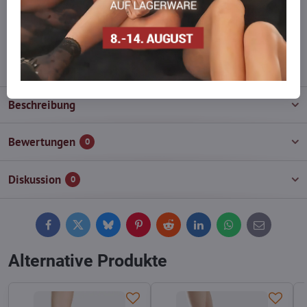
Zögern Sie nicht, uns zu kontaktieren, wir füllen die Ware für Sie
wieder auf!
info​@everlady​.eu
Beschreibung
Bewertungen
0
Diskussion
0
Facebook
Twitter
Bluesky
Pinterest
Reddit
LinkedIn
WhatsApp
E-
mail
Alternative Produkte