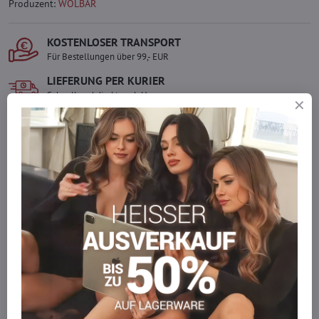
Produzent:
WOLBAR
KOSTENLOSER TRANSPORT
Für Bestellungen über 99,- EUR
LIEFERUNG PER KURIER
Schnell und direkt nach Hause.
SICHERE ZAHLUNGEN
Gesicherte Online-Zahlungen
Ware auf Lager
Wir versenden sofort
Werden Sie Teil von everlady
Werden Sie Teil von everlady und genießen Sie einen
5 %
Mitgliedervorteil
bei jedem Einkauf.
Der Vorteil wird automatisch im Warenkorb angewendet.
Möchten Sie mehr bestellen, als wir
auf Lager haben?
Zögern Sie nicht, uns zu kontaktieren, wir füllen die Ware für Sie