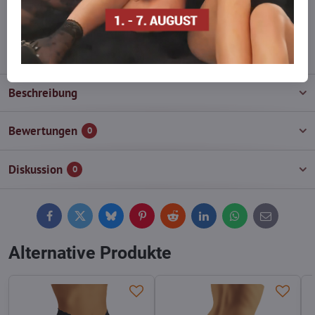
wieder auf!
info​@everlady​.eu
Beschreibung
Bewertungen
0
Diskussion
0
Facebook
Twitter
Bluesky
Pinterest
Reddit
LinkedIn
WhatsApp
E-
mail
Alternative Produkte