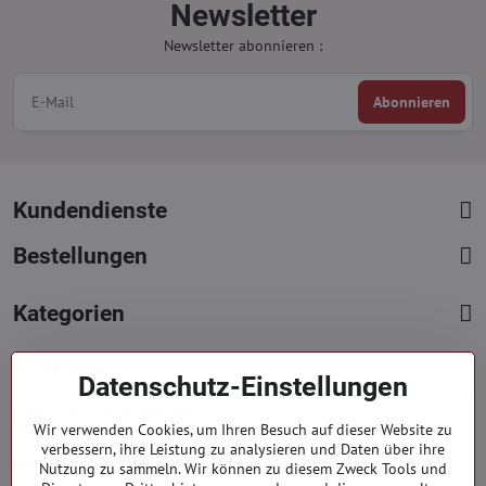
Newsletter
Newsletter abonnieren :
Abonnieren
Kundendienste
Bestellungen
Kategorien
Kontakte
Datenschutz-Einstellungen
+421 919 060 751
Wir verwenden Cookies, um Ihren Besuch auf dieser Website zu
Mont. - Freit. : 09:00 - 15:00 hod.
verbessern, ihre Leistung zu analysieren und Daten über ihre
info​@everlady​.eu
Nutzung zu sammeln. Wir können zu diesem Zweck Tools und