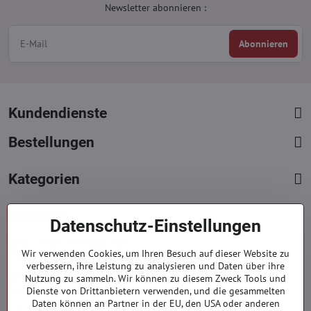
Newsletter abonnieren :
Abonnieren
Kundendienste
Bestellungen
Kategorien
Kontakte
Datenschutz-Einstellungen
+421 919 060 751
Wir verwenden Cookies, um Ihren Besuch auf dieser Website zu
Mont. - Freit. : 09:00 - 15:00 hod.
verbessern, ihre Leistung zu analysieren und Daten über ihre
info​@everlady​.eu
Nutzung zu sammeln. Wir können zu diesem Zweck Tools und
Dienste von Drittanbietern verwenden, und die gesammelten
Non stop ( 24/7 )
Daten können an Partner in der EU, den USA oder anderen