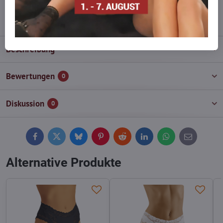
info​@everlady​.eu
Beschreibung
Bewertungen
0
Diskussion
0
Facebook
Twitter
Bluesky
Pinterest
Reddit
LinkedIn
WhatsApp
E-
mail
Alternative Produkte