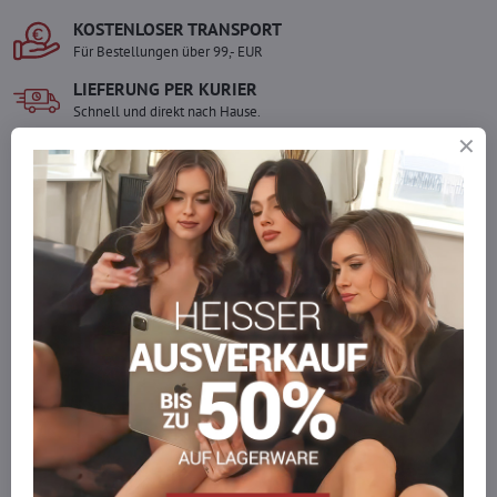
KOSTENLOSER TRANSPORT
Für Bestellungen über 99,- EUR
LIEFERUNG PER KURIER
Schnell und direkt nach Hause.
SICHERE ZAHLUNGEN
Gesicherte Online-Zahlungen
Ware auf Lager
Wir versenden sofort
Werden Sie Teil von everlady
Werden Sie Teil von everlady und genießen Sie einen
5 %
Mitgliedervorteil
bei jedem Einkauf.
Der Vorteil wird automatisch im Warenkorb angewendet.
Möchten Sie mehr bestellen, als wir
auf Lager haben?
Zögern Sie nicht, uns zu kontaktieren, wir füllen die Ware für Sie
wieder auf!