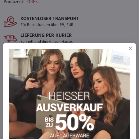
Produzent:
LORES
KOSTENLOSER TRANSPORT
Für Bestellungen über 99,- EUR
LIEFERUNG PER KURIER
Schnell und direkt nach Hause.
SICHERE ZAHLUNGEN
Gesicherte Online-Zahlungen
Ware auf Lager
Wir versenden sofort
Werden Sie Teil von everlady
Werden Sie Teil von everlady und genießen Sie einen
5 %
Mitgliedervorteil
bei jedem Einkauf.
Der Vorteil wird automatisch im Warenkorb angewendet.
Möchten Sie mehr bestellen, als wir
auf Lager haben?
Zögern Sie nicht, uns zu kontaktieren, wir füllen die Ware für Sie