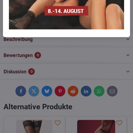
wieder auf!
info​@everlady​.eu
Beschreibung
Bewertungen
0
Diskussion
0
Facebook
Twitter
Bluesky
Pinterest
Reddit
LinkedIn
WhatsApp
E-
mail
Alternative Produkte