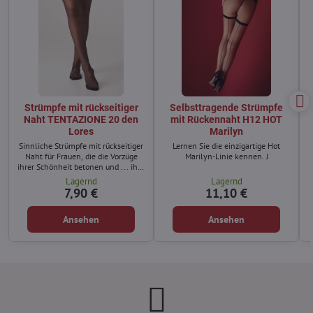
Strümpfe mit rückseitiger
Selbsttragende Strümpfe
Naht TENTAZIONE 20 den
mit Rückennaht H12 HOT
Lores
Marilyn
Sinnliche Strümpfe mit rückseitiger
Lernen Sie die einzigartige Hot
Naht für Frauen, die die Vorzüge
Marilyn-Linie kennen. J
ihrer Schönheit betonen und ... ihre
Beine optisch verlängern möchten.
Lagernd
Lagernd
7,90 €
11,10 €
V
Ansehen
Ansehen