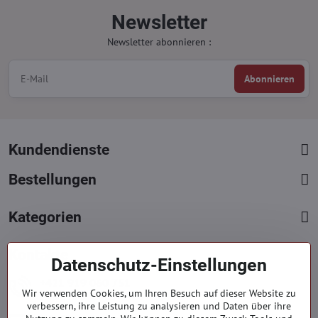
Newsletter
Newsletter abonnieren :
Abonnieren
Kundendienste
Bestellungen
Kategorien
Kontakte
Datenschutz-Einstellungen
+421 919 060 751
Wir verwenden Cookies, um Ihren Besuch auf dieser Website zu
Mont. - Freit. : 09:00 - 15:00 hod.
verbessern, ihre Leistung zu analysieren und Daten über ihre