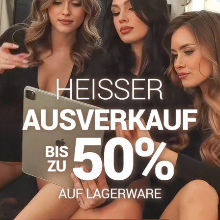
Zögern Sie nicht, uns zu kontakti
info​@everlady​.eu
Beschreibung
Bewertungen
Diskussion
0
0
r alle Frauen, die ihre Weiblichkeit und ihren Stil betonen möchte
 zu jedem Alltags-Styling mit einem Hauch von Sexyness. Sie sind 
erden in Italien hergestellt, was die hohe Qualität und Langlebig
zur idealen Wahl für Frauen macht, die Wert auf Qualität und Stil
chtig: Das modische Karo fügt sich perfekt in den aktuellen Stil e
n Farbe ist eine perfekte Kombination aus Komfort und Eleganz, die 