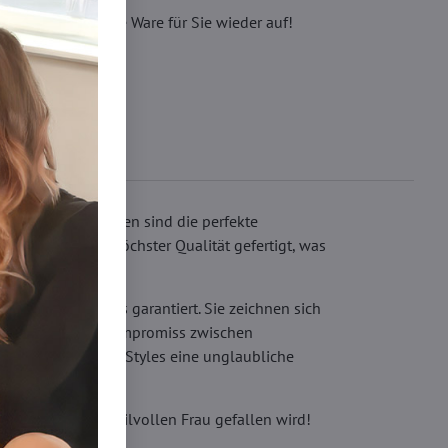
eren, wir füllen die Ware für Sie wieder auf!
n. Rote Strumpfhosen sind die perfekte
aus Mikrofaser höchster Qualität gefertigt, was
keit des Produkts garantiert. Sie zeichnen sich
 legen. Wer einen Kompromiss zwischen
in und verleiht den Styles eine unglaubliche
sicherlich jeder stilvollen Frau gefallen wird!