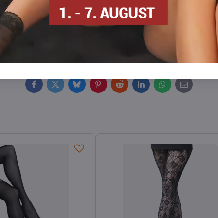
an
n
Strumpfhosen DEN
Strumpfhosen 30-40 DEN
Silo
Facebook
Twitter
Bluesky
Pinterest
Reddit
LinkedIn
WhatsApp
E-
mail