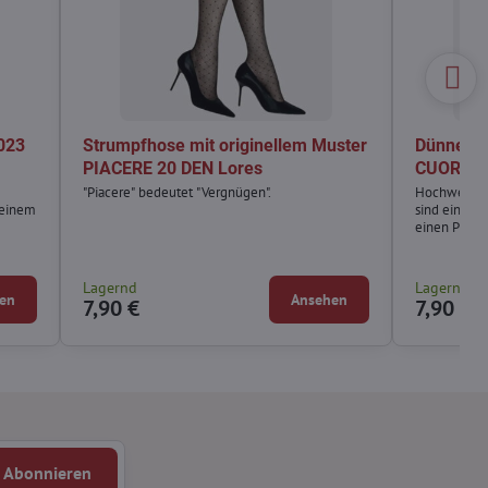
023
Strumpfhose mit originellem Muster
Dünne St
PIACERE 20 DEN Lores
CUORE 2
"Piacere" bedeutet "Vergnügen".
Hochwertig
 einem
sind ein per
einen Platz
Frau finden 
Lagernd
Lagernd
en
Ansehen
7,90 €
7,90 €
Abonnieren