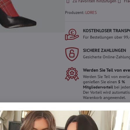
Zu Favoriten hinzufügen
Fra
Produzent:
LORES
KOSTENLOSER TRANSP
Für Bestellungen über 99,
SICHERE ZAHLUNGEN
Gesicherte Online-Zahlun
Werden Sie Teil von ev
Werden Sie Teil von everl
genießen Sie einen
5 %
Mitgliedervorteil
bei jedem
Der Vorteil wird automati
Warenkorb angewendet.
Möchten Sie mehr 
haben?