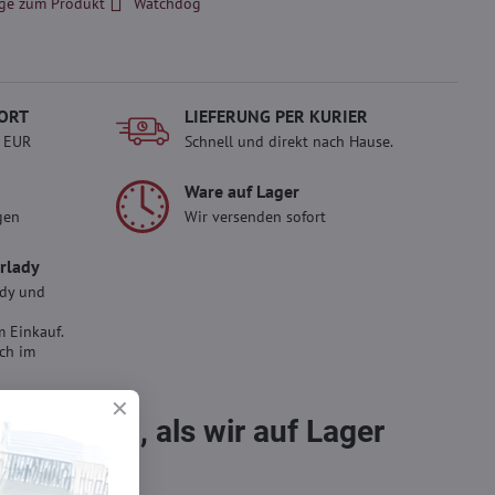
ge zum Produkt
Watchdog
ORT
LIEFERUNG PER KURIER
- EUR
Schnell und direkt nach Hause.
Ware auf Lager
gen
Wir versenden sofort
erlady
ady und
 Einkauf.
sch im
bestellen, als wir auf Lager