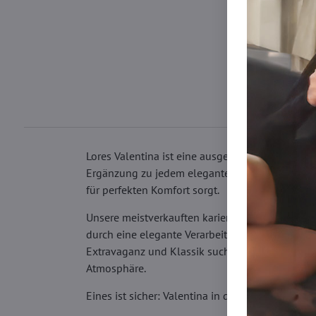
Lores Valentina ist eine ausgezeichnete Wahl fü
Ergänzung zu jedem eleganten Outfit, aber auch
für perfekten Komfort sorgt.
Unsere meistverkauften karierten Strumpfhosen w
durch eine elegante Verarbeitung aus, was sie 
Extravaganz und Klassik sucht, ist hier genau ri
Atmosphäre.
Eines ist sicher: Valentina in der würzigen rote