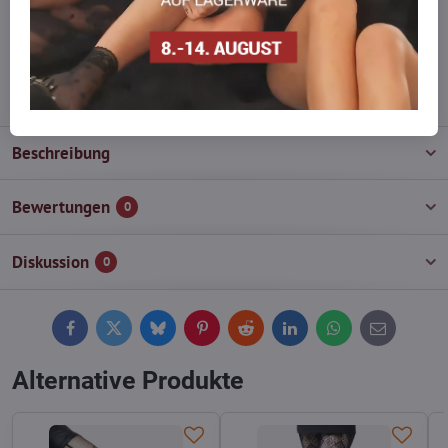
Zögern Sie nicht, uns zu kontaktieren, wir füllen die Ware für Sie
wieder auf!
info​@everlady​.eu
Beschreibung
Bewertungen
0
Diskussion
0
Facebook
Twitter
Bluesky
Pinterest
Reddit
LinkedIn
WhatsApp
E-
mail
Alternative Produkte