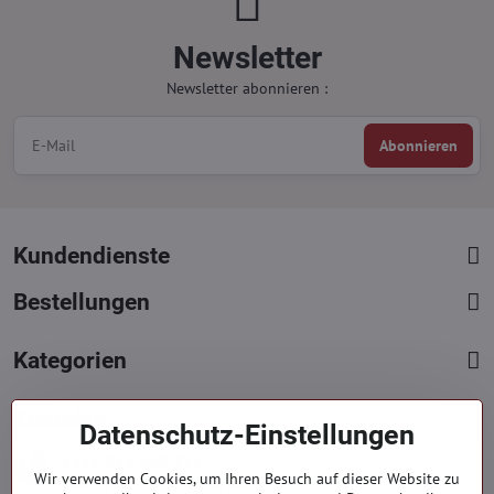
Newsletter
Newsletter abonnieren :
Abonnieren
Kundendienste
Bestellungen
Kategorien
Kontakte
Datenschutz-Einstellungen
+421 919 060 751
Wir verwenden Cookies, um Ihren Besuch auf dieser Website zu
Mont. - Freit. : 09:00 - 15:00 hod.