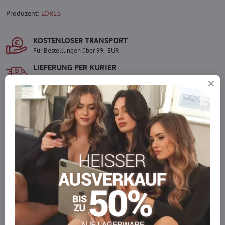
Produzent:
LORES
KOSTENLOSER TRANSPORT
Für Bestellungen über 99,- EUR
LIEFERUNG PER KURIER
Schnell und direkt nach Hause.
SICHERE ZAHLUNGEN
Gesicherte Online-Zahlungen
Ware auf Lager
Wir versenden sofort
Werden Sie Teil von everlady
Werden Sie Teil von everlady und genießen Sie einen
5 %
Mitgliedervorteil
bei jedem Einkauf.
Der Vorteil wird automatisch im Warenkorb angewendet.
Möchten Sie mehr bestellen, als wir
auf Lager haben?