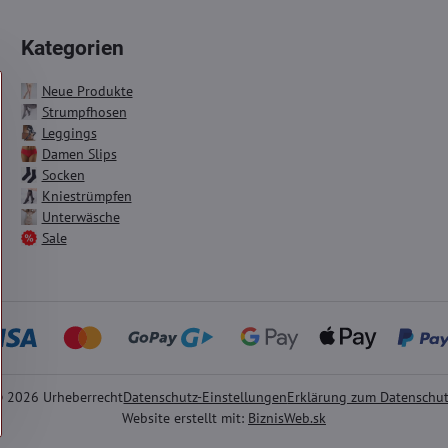
Kategorien
Neue Produkte
Strumpfhosen
Leggings
Damen Slips
Socken
Kniestrümpfen
Unterwäsche
Sale
©
2026
Urheberrecht
Datenschutz-Einstellungen
Erklärung zum Datenschu
Website erstellt mit:
BiznisWeb.sk