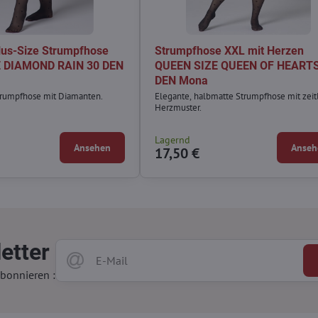
lus-Size Strumpfhose
Strumpfhose XXL mit Herzen
 DIAMOND RAIN 30 DEN
QUEEN SIZE QUEEN OF HEARTS
DEN Mona
trumpfhose mit Diamanten.
Elegante, halbmatte Strumpfhose mit zei
Herzmuster.
Lagernd
Ansehen
Anseh
17,50 €
etter
bonnieren :