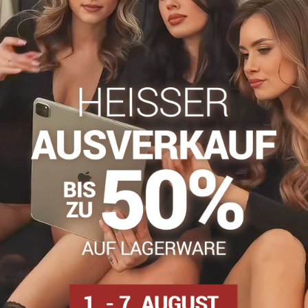
info​@everlady​.eu
Beschreibung
Bewertungen
Diskussion
0
0
 Königin!
rgaret-Strumpfhose. Dank der speziellen Behandlung halten die S
rstärkten Höschenteil erhöht, der mit einer hohen, eleganten Ripp
t offenen Schuhen. Die Nylons haben einen kleinen Baumwollzwick
han, 1 % Baumwolle