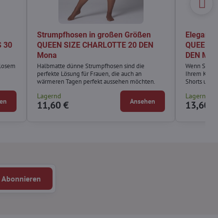
Strumpfhosen in großen Größen
Elegante
 30
QUEEN SIZE CHARLOTTE 20 DEN
QUEEN SI
Mona
DEN Mon
tlosem
Halbmatte dünne Strumpfhosen sind die
Wenn Sie ein
perfekte Lösung für Frauen, die auch an
Ihrem Kleid
wärmeren Tagen perfekt aussehen möchten.
Shorts und 
BIKINI-Strü
Lagernd
Lagernd
en
Ansehen
11,60 €
13,60 €
Abonnieren