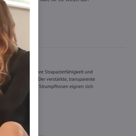
trümpfe länger. Ihre Strapazierfähigkeit und
ung versehen ist. Der verstärkte, transparente
el und Flachnähte. Strumpfhosen eignen sich