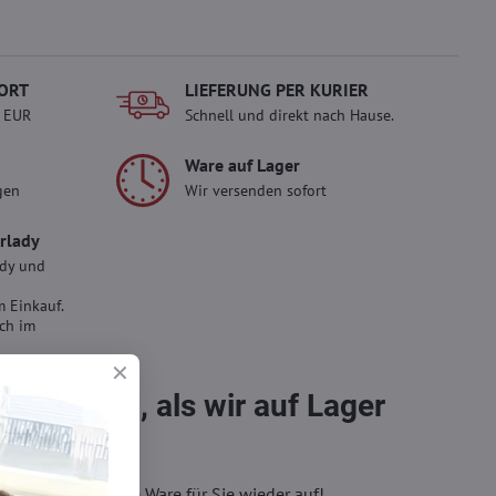
ORT
LIEFERUNG PER KURIER
- EUR
Schnell und direkt nach Hause.
Ware auf Lager
gen
Wir versenden sofort
erlady
ady und
 Einkauf.
sch im
bestellen, als wir auf Lager
eren, wir füllen die Ware für Sie wieder auf!