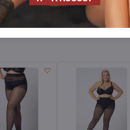
Warme Strumpfhosen
XL/XXL-Strumpfhosen plus size
60 DEN
Facebook
Twitter
Bluesky
Pinterest
Reddit
LinkedIn
WhatsApp
E-
mail