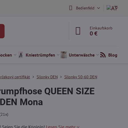
Bedienfeld
Einkaufskorb
0 €
Socken
Kniestrümpfen
Unterwäsche
Blog
rčekový certifikát
Silonky DEN
Silonky 50-60 DEN
trumpfhose QUEEN SIZE
 DEN Mona
(
21
x)
! Seien Sie die Königin!
Lesen Sie mehr