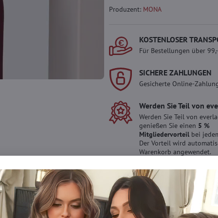
Produzent:
MONA
KOSTENLOSER TRANSP
Für Bestellungen über 99,
SICHERE ZAHLUNGEN
Gesicherte Online-Zahlun
Werden Sie Teil von ev
Werden Sie Teil von everl
genießen Sie einen
5 %
Mitgliedervorteil
bei jedem
Der Vorteil wird automati
Warenkorb angewendet.
Möchten Sie mehr 
haben?
Zögern Sie nicht, uns zu kontakti