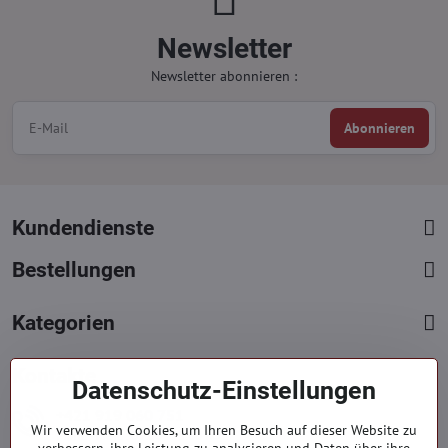
Newsletter
Newsletter abonnieren :
Abonnieren
Kundendienste
Bestellungen
Kategorien
Kontakte
Datenschutz-Einstellungen
+421 919 060 751
Wir verwenden Cookies, um Ihren Besuch auf dieser Website zu
Mont. - Freit. : 09:00 - 15:00 hod.