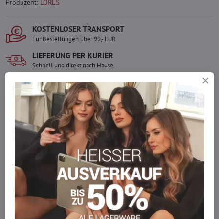
Produzent:
LORES
KOSTENLOSER TRANSPORT
Für Bestellungen über 99,- EUR
LIEFERUNG PER KURIER
Schnell und direkt nach Hause.
SICHERE ZAHLUNGEN
Gesicherte Online-Zahlungen
Ware auf Lager
Wir versenden sofort
Werden Sie Teil von everlady
Werden Sie Teil von everlady und genießen Sie einen
5 %
Mitgliedervorteil
bei jedem Einkauf.
Der Vorteil wird automatisch im Warenkorb angewendet.
Möchten Sie mehr bestellen, als wir
auf Lager haben?
Zögern Sie nicht, uns zu kontaktieren, wir füllen die Ware für Sie