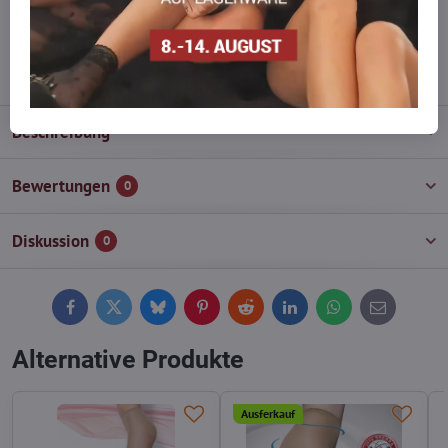
wieder auf!
info​@everlady​.eu
Beschreibung
Bewertungen
0
Diskussion
0
Facebook
Twitter
Bluesky
Pinterest
Reddit
LinkedIn
WhatsApp
E-
mail
Alternative Produkte
Ausferkauf