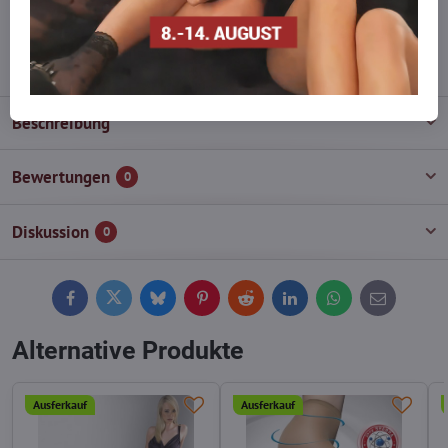
wieder auf!
info​@everlady​.eu
Beschreibung
Bewertungen
0
Diskussion
0
Facebook
Twitter
Bluesky
Pinterest
Reddit
LinkedIn
WhatsApp
E-
mail
Alternative Produkte
Ausferkauf
Ausferkauf