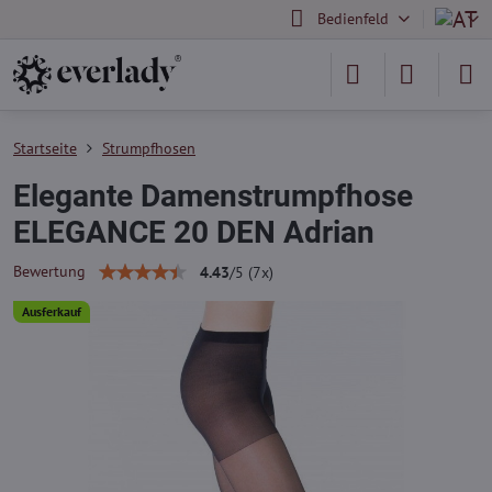
Bedienfeld
Startseite
Strumpfhosen
Elegante Damenstrumpfhose
ELEGANCE 20 DEN Adrian
Bewertung
4.43
/
5
(
7
x)
Ausferkauf