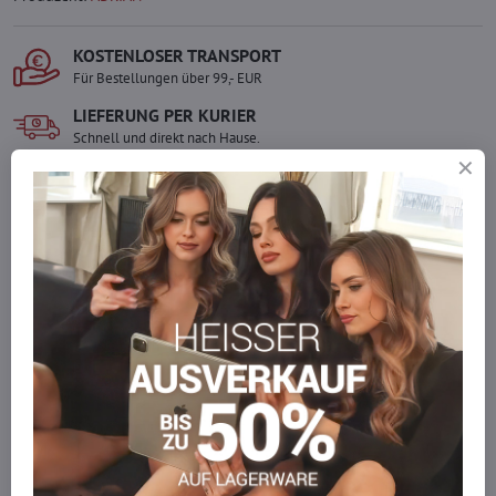
KOSTENLOSER TRANSPORT
Für Bestellungen über 99,- EUR
LIEFERUNG PER KURIER
Schnell und direkt nach Hause.
SICHERE ZAHLUNGEN
Gesicherte Online-Zahlungen
Ware auf Lager
Wir versenden sofort
Werden Sie Teil von everlady
Werden Sie Teil von everlady und genießen Sie einen
5 %
Mitgliedervorteil
bei jedem Einkauf.
Der Vorteil wird automatisch im Warenkorb angewendet.
Möchten Sie mehr bestellen, als wir
auf Lager haben?
Zögern Sie nicht, uns zu kontaktieren, wir füllen die Ware für Sie