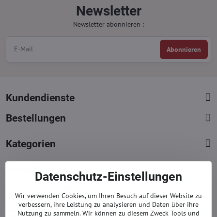
Newsletter
Newsletter abonnieren :
Abonnieren
Kundendienste
Bestellungen
Kategorien
Kontakte
Datenschutz-Einstellungen
+421 919 060 751
Wir verwenden Cookies, um Ihren Besuch auf dieser Website zu
Mont. - Freit. : 09:00 - 15:00 hod.
verbessern, ihre Leistung zu analysieren und Daten über ihre
info​@everlady​.eu
Nutzung zu sammeln. Wir können zu diesem Zweck Tools und