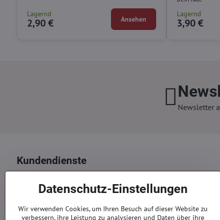
Lagernd
Lagernd
Ansehen
2,90 €
3,90 €
Newsl
Newsletter a
Kundendienste
Versand und Zahlung
Datenschutz-Einstellungen
AGB
Datenschutz
Wir verwenden Cookies, um Ihren Besuch auf dieser Website zu
Reklamation
verbessern, ihre Leistung zu analysieren und Daten über ihre