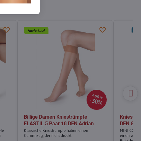
Ausferkauf
4,90 €
30%
Billige Damen Kniestrümpfe
Kniestr
ELASTIL 5 Paar 18 DEN Adrian
DEN Gold
pfe
Klassische Kniestrümpfe haben einen
MINI COMFO
e
Gummizug, der nicht drückt.
einen weich
Bein drückt.