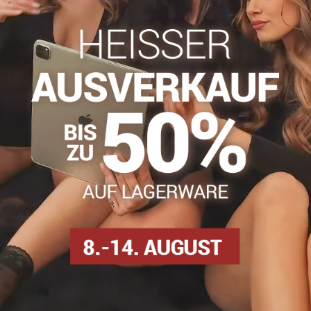
info​@everlady​.eu
Beschreibung
Bewertungen
Diskussion
0
0
nsparent. Sie haben ein breites, nicht komprimierendes Gummiban
ern die Durchblutung.
an
pfen
Medizinische Kniestrümpfe
Kniestrümpfe aus Silikon
Facebook
Twitter
Bluesky
Pinterest
Reddit
LinkedIn
WhatsApp
E-
mail