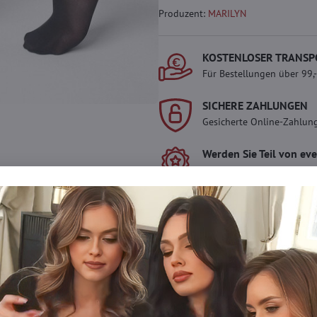
Produzent:
MARILYN
KOSTENLOSER TRANSP
Für Bestellungen über 99,
SICHERE ZAHLUNGEN
Gesicherte Online-Zahlun
Werden Sie Teil von ev
Werden Sie Teil von everl
genießen Sie einen
5 %
Mitgliedervorteil
bei jedem
Der Vorteil wird automati
Warenkorb angewendet.
Möchten Sie mehr 
haben?
Zögern Sie nicht, uns zu kontakti