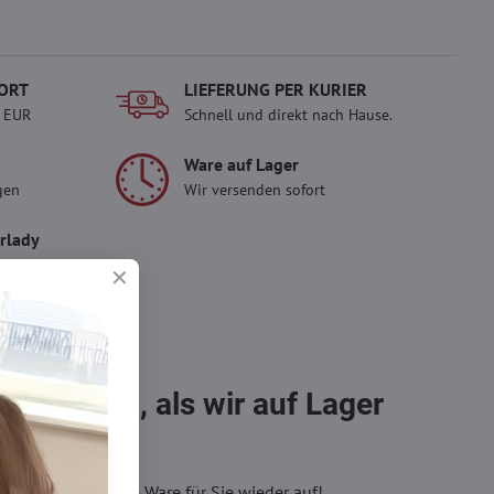
ORT
LIEFERUNG PER KURIER
- EUR
Schnell und direkt nach Hause.
Ware auf Lager
gen
Wir versenden sofort
erlady
ady und
 Einkauf.
sch im
bestellen, als wir auf Lager
eren, wir füllen die Ware für Sie wieder auf!