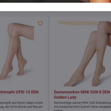
trümpfe UFKI 15 DEN
Damensocken MINI SUN 8 DEN
Golden Lady
strümpfe aus Nylon haben einen
Hochwertige dünne MINI SUN Kniestrüm
g, der nicht drückt und fest am
mit medizinischem Gummi ohne verstärkt
Spitze.