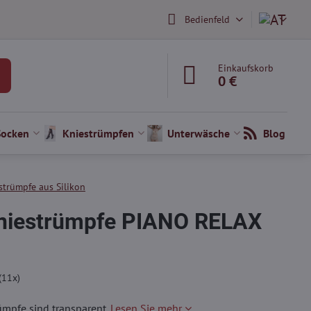
Bedienfeld
Einkaufskorb
0 €
Socken
Kniestrümpfen
Unterwäsche
Blog
strümpfe aus Silikon
Kniestrümpfe PIANO RELAX
(
11
x)
ümpfe sind transparent.
Lesen Sie mehr