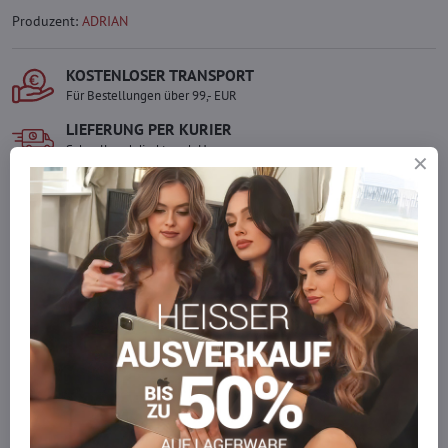
Produzent:
ADRIAN
KOSTENLOSER TRANSPORT
Für Bestellungen über 99,- EUR
LIEFERUNG PER KURIER
Schnell und direkt nach Hause.
SICHERE ZAHLUNGEN
Gesicherte Online-Zahlungen
Ware auf Lager
Wir versenden sofort
Werden Sie Teil von everlady
Werden Sie Teil von everlady und genießen Sie einen
5 %
Mitgliedervorteil
bei jedem Einkauf.
Der Vorteil wird automatisch im Warenkorb angewendet.
Möchten Sie mehr bestellen, als wir
auf Lager haben?