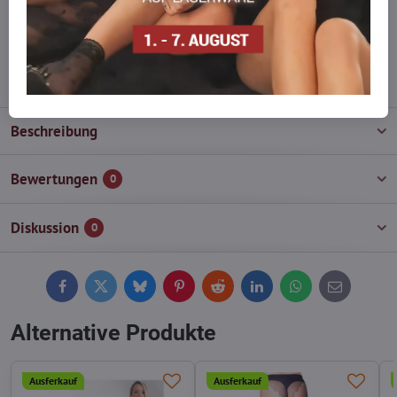
Zögern Sie nicht, uns zu kontaktieren, wir füllen die Ware für Sie
wieder auf!
info​@everlady​.eu
Beschreibung
Bewertungen
0
Diskussion
0
Facebook
Twitter
Bluesky
Pinterest
Reddit
LinkedIn
WhatsApp
E-
mail
Alternative Produkte
Ausferkauf
Ausferkauf