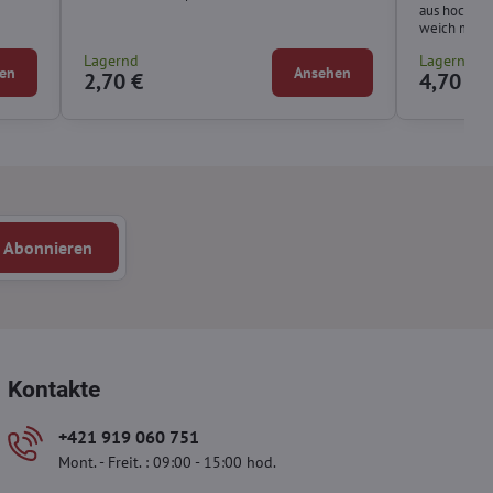
aus hochwert
weich mach
Lagernd
Lagernd
en
Ansehen
2,70 €
4,70 €
Abonnieren
Kontakte
+421 919 060 751
Mont. - Freit. : 09:00 - 15:00 hod.