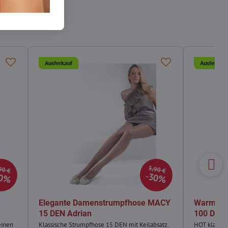
Ausferkauf
Ausferkauf
90 €
3,90 €
0%
30%
Elegante Damenstrumpfhose MACY
Warme D
15 DEN Adrian
100 DEN 
einen
Klassische Strumpfhose 15 DEN mit Keilabsatz.
HOT klassi