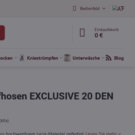
Bedienfeld
Einkaufskorb
0 €
Socken
Kniestrümpfen
Unterwäsche
Blog
hosen EXCLUSIVE 20 DEN
(
60
x)
s hochwertigem Lycra-Material gefertigt.
Lesen Sie mehr