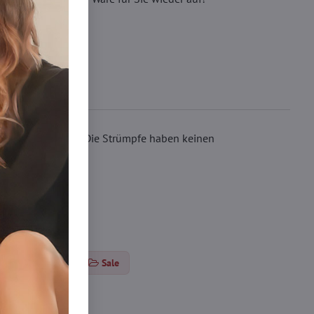
iegenden Kleidern. Die Strümpfe haben keinen
osen 15-20 DEN
Sale