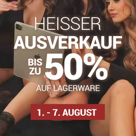
info​@everlady​.eu
Beschreibung
Bewertungen
Diskussion
0
0
Lycra-Material gefertigt. Geeignet für den Alltag unter eng anl
Dünne Strumpfhosen
Strumpfhosen DEN
Strumpfh
Facebook
Twitter
Bluesky
Pinterest
Reddit
LinkedIn
WhatsApp
E-