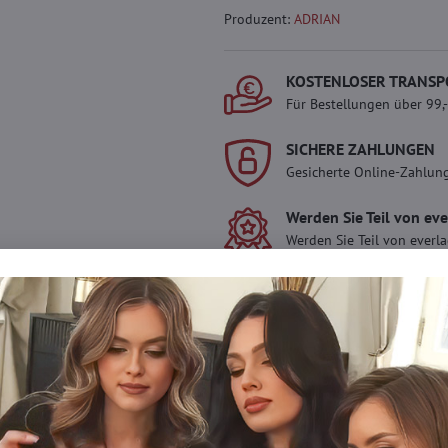
Produzent:
ADRIAN
KOSTENLOSER TRANSP
Für Bestellungen über 99,
SICHERE ZAHLUNGEN
Gesicherte Online-Zahlun
Werden Sie Teil von ev
Werden Sie Teil von everl
genießen Sie einen
5 %
Mitgliedervorteil
bei jedem
Der Vorteil wird automati
Warenkorb angewendet.
Möchten Sie mehr 
haben?
Zögern Sie nicht, uns zu kontakti