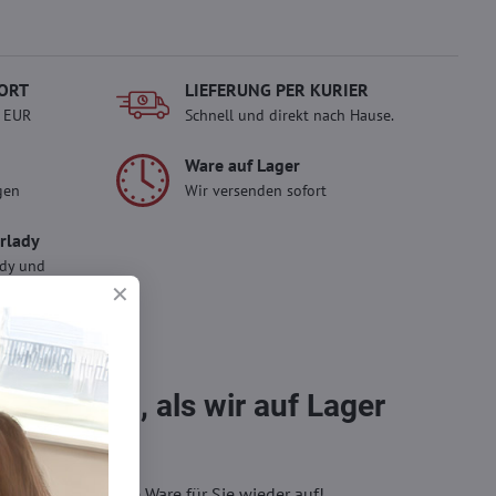
ORT
LIEFERUNG PER KURIER
- EUR
Schnell und direkt nach Hause.
Ware auf Lager
gen
Wir versenden sofort
erlady
ady und
 Einkauf.
sch im
bestellen, als wir auf Lager
eren, wir füllen die Ware für Sie wieder auf!