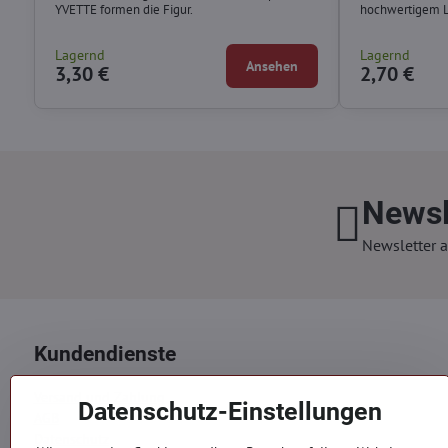
YVETTE formen die Figur.
hochwertigem Ly
Lagernd
Lagernd
Ansehen
3,30 €
2,70 €
Newsl
Newsletter a
Kundendienste
Versand und Zahlung
Datenschutz-Einstellungen
AGB
Datenschutz