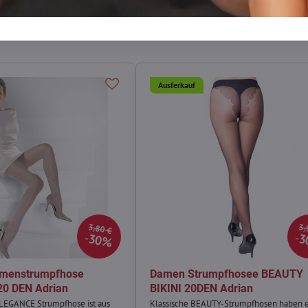
mail
Ausferkauf
3,80 €
3,
30%
3
amenstrumpfhose
Damen Strumpfhosee BEAUTY
0 DEN Adrian
BIKINI 20DEN Adrian
ELEGANCE Strumpfhose ist aus
Klassische BEAUTY-Strumpfhosen haben 