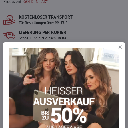
Produzent:
GOLDEN LADY
KOSTENLOSER TRANSPORT
Für Bestellungen über 99,- EUR
LIEFERUNG PER KURIER
Schnell und direkt nach Hause.
SICHERE ZAHLUNGEN
Gesicherte Online-Zahlungen
Ware auf Lager
Wir versenden sofort
Werden Sie Teil von everlady
Werden Sie Teil von everlady und genießen Sie einen
5 %
Mitgliedervorteil
bei jedem Einkauf.
Der Vorteil wird automatisch im Warenkorb angewendet.
Möchten Sie mehr bestellen, als wir
auf Lager haben?
Zögern Sie nicht, uns zu kontaktieren, wir füllen die Ware für Sie