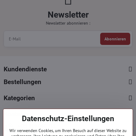
Newsletter
Newsletter abonnieren :
Abonnieren
Kundendienste
Bestellungen
Kategorien
Kontakte
Datenschutz-Einstellungen
+421 919 060 751
Wir verwenden Cookies, um Ihren Besuch auf dieser Website zu
Mont. - Freit. : 09:00 - 15:00 hod.