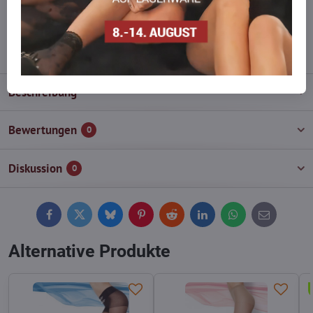
wieder auf!
info​@everlady​.eu
Beschreibung
Bewertungen
0
Diskussion
0
Facebook
Twitter
Bluesky
Pinterest
Reddit
LinkedIn
WhatsApp
E-
mail
Alternative Produkte