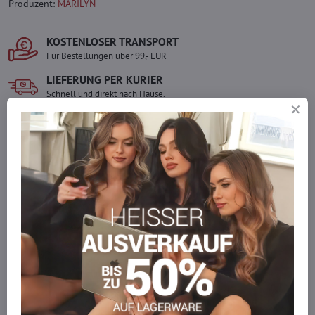
Produzent:
MARILYN
KOSTENLOSER TRANSPORT
Für Bestellungen über 99,- EUR
LIEFERUNG PER KURIER
Schnell und direkt nach Hause.
SICHERE ZAHLUNGEN
Gesicherte Online-Zahlungen
Ware auf Lager
Wir versenden sofort
Werden Sie Teil von everlady
Werden Sie Teil von everlady und genießen Sie einen
5 %
Mitgliedervorteil
bei jedem Einkauf.
Der Vorteil wird automatisch im Warenkorb angewendet.
Möchten Sie mehr bestellen, als wir
auf Lager haben?
Zögern Sie nicht, uns zu kontaktieren, wir füllen die Ware für Sie