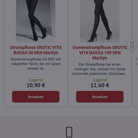
Strumpfhose EROTIC VITA
Damenstrumpfhose EROTIC
BASSA 50 DEN Marilyn
VITA BASSA 100 DEN
Marilyn
Damenstrumpfhose 50 DEN mit
N
reduzierter Taille, die mit Spitze
a
Die Strumpfhose hat einen
verziert ist.
niedrigen Sitz, verziert mit Spitze
und einem praktischen Silikonband,
dank dem die Strumpfhose fest am
Lagernd
Lagernd
Körper bleibt.
10,90 €
11,60 €
Ansehen
Ansehen