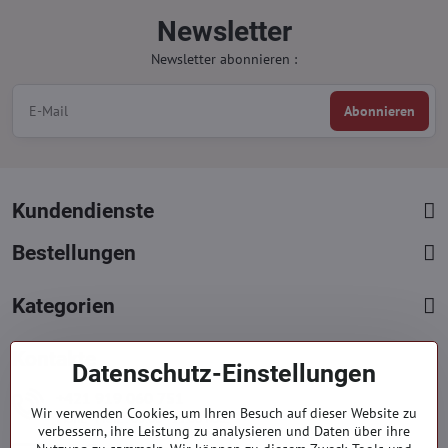
Newsletter
Newsletter abonnieren :
Abonnieren
Kundendienste
Bestellungen
Kategorien
Kontakte
Datenschutz-Einstellungen
+421 919 060 751
Wir verwenden Cookies, um Ihren Besuch auf dieser Website zu
Mont. - Freit. : 09:00 - 15:00 hod.
verbessern, ihre Leistung zu analysieren und Daten über ihre