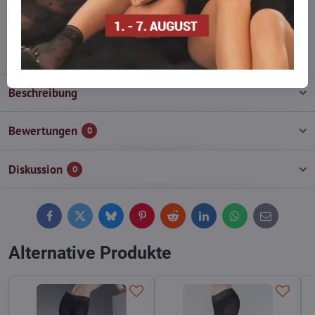
wieder auf!
info​@everlady​.eu
Beschreibung
Bewertungen
0
Diskussion
0
Facebook
Twitter
Bluesky
Pinterest
Reddit
LinkedIn
WhatsApp
E-
mail
Alternative Produkte