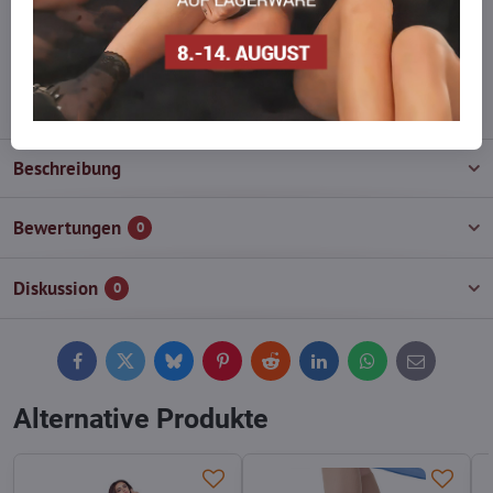
Zögern Sie nicht, uns zu kontaktieren, wir füllen die Ware für Sie
wieder auf!
info​@everlady​.eu
Beschreibung
Bewertungen
0
Diskussion
0
Facebook
Twitter
Bluesky
Pinterest
Reddit
LinkedIn
WhatsApp
E-
mail
Alternative Produkte