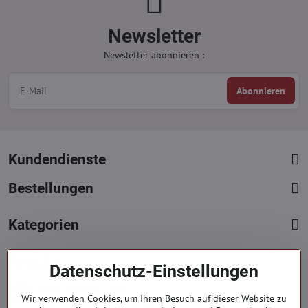
Newsletter
Newsletter abonnieren :
Abonnieren
Kundendienste
Bestellungen
Kategorien
Kontakte
Datenschutz-Einstellungen
+421 919 060 751
Wir verwenden Cookies, um Ihren Besuch auf dieser Website zu
Mont. - Freit. : 09:00 - 15:00 hod.