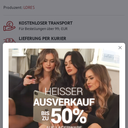
Produzent:
LORES
KOSTENLOSER TRANSPORT
Für Bestellungen über 99,- EUR
LIEFERUNG PER KURIER
Schnell und direkt nach Hause.
SICHERE ZAHLUNGEN
Gesicherte Online-Zahlungen
Ware auf Lager
Wir versenden sofort
Werden Sie Teil von everlady
Werden Sie Teil von everlady und genießen Sie einen
5 %
Mitgliedervorteil
bei jedem Einkauf.
Der Vorteil wird automatisch im Warenkorb angewendet.
Möchten Sie mehr bestellen, als wir
auf Lager haben?