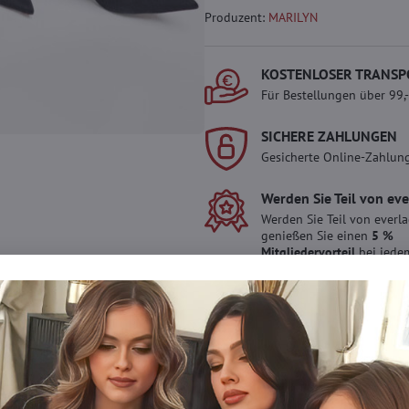
Produzent:
MARILYN
KOSTENLOSER TRANSP
Für Bestellungen über 99,
SICHERE ZAHLUNGEN
Gesicherte Online-Zahlun
Werden Sie Teil von ev
Werden Sie Teil von everl
genießen Sie einen
5 %
Mitgliedervorteil
bei jedem
Der Vorteil wird automati
Warenkorb angewendet.
Möchten Sie mehr 
haben?
Zögern Sie nicht, uns zu kontakti