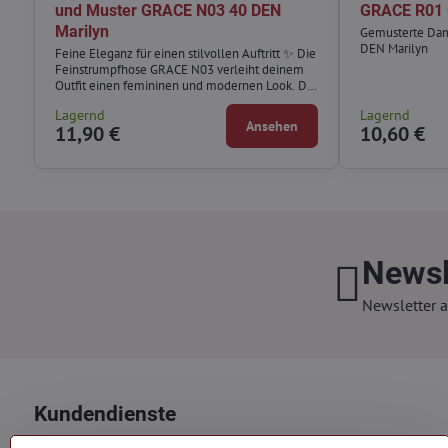
und Muster GRACE N03 40 DEN
GRACE R01 
Marilyn
Gemusterte Da
DEN Marilyn
Feine Eleganz für einen stilvollen Auftritt ✨ Die
Feinstrumpfhose GRACE N03 verleiht deinem
Outfit einen femininen und modernen Look. Das
dezente geometrische Muster wirkt elegant,
Lagernd
Lagernd
während der Spitzenbund mit Silikon für einen
Ansehen
11,90 €
10,60 €
angenehmen Halt sorgt.
Newsl
Newsletter a
Kundendienste