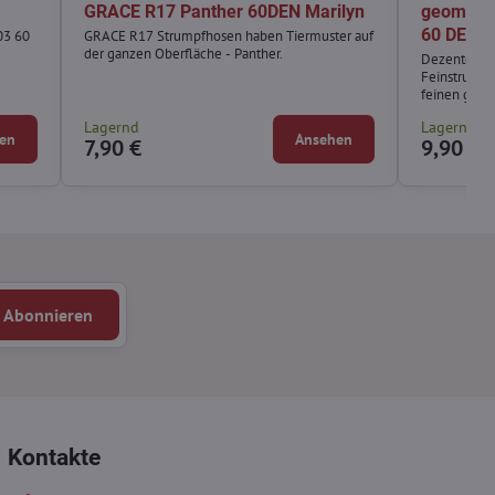
GRACE R17 Panther 60DEN Marilyn
geometr
60 DEN M
03 60
GRACE R17 Strumpfhosen haben Tiermuster auf
der ganzen Oberfläche - Panther.
Dezente Eleg
Feinstrumpf
feinen geom
Look in dein 
Lagernd
Lagernd
und sorgt f
en
Ansehen
7,90 €
9,90 €
Abonnieren
Kontakte