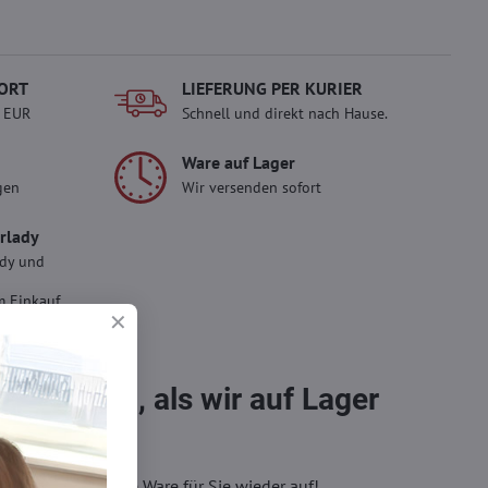
ORT
LIEFERUNG PER KURIER
- EUR
Schnell und direkt nach Hause.
Ware auf Lager
gen
Wir versenden sofort
erlady
ady und
 Einkauf.
sch im
bestellen, als wir auf Lager
eren, wir füllen die Ware für Sie wieder auf!