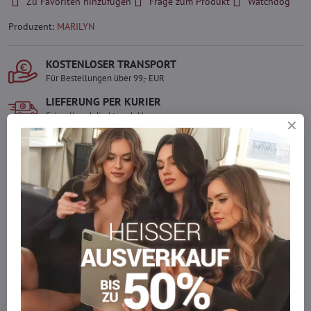
Zu Favoriten hinzufügen
Frage zum Produkt
Watchdog
Produzent:
MARILYN
KOSTENLOSER TRANSPORT
Für Bestellungen über 99,- EUR
LIEFERUNG PER KURIER
Schnell und direkt nach Hause.
SICHERE ZAHLUNGEN
Gesicherte Online-Zahlungen
Ware auf Lager
Wir versenden sofort
Werden Sie Teil von everlady
Werden Sie Teil von everlady und genießen Sie einen
5 %
Mitgliedervorteil
bei jedem Einkauf.
Der Vorteil wird automatisch im Warenkorb angewendet.
Möchten Sie mehr bestellen, als wir
auf Lager haben?