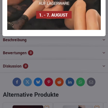
Zögern Sie nicht, uns zu kontaktieren, wir füllen die Ware für Sie
wieder auf!
info​@everlady​.eu
Beschreibung
Bewertungen
0
Diskussion
0
Facebook
Twitter
Bluesky
Pinterest
Reddit
LinkedIn
WhatsApp
E-
mail
Alternative Produkte