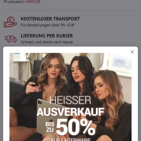
Produzent:
AMOUR
KOSTENLOSER TRANSPORT
Für Bestellungen über 99,- EUR
LIEFERUNG PER KURIER
Schnell und direkt nach Hause.
SICHERE ZAHLUNGEN
Gesicherte Online-Zahlungen
Ware auf Lager
Wir versenden sofort
Werden Sie Teil von everlady
Werden Sie Teil von everlady und genießen Sie einen
5 %
Mitgliedervorteil
bei jedem Einkauf.
Der Vorteil wird automatisch im Warenkorb angewendet.
Möchten Sie mehr bestellen, als wir
auf Lager haben?
Zögern Sie nicht, uns zu kontaktieren, wir füllen die Ware für Sie