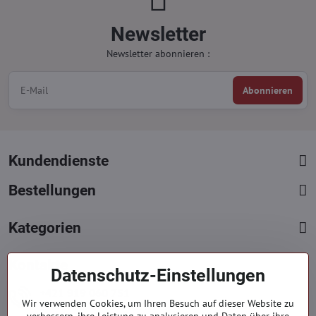
Newsletter
Newsletter abonnieren :
Abonnieren
Kundendienste
Bestellungen
Kategorien
Kontakte
Datenschutz-Einstellungen
+421 919 060 751
Wir verwenden Cookies, um Ihren Besuch auf dieser Website zu
Mont. - Freit. : 09:00 - 15:00 hod.