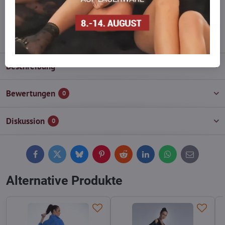
wieder auf!
info​@everlady​.eu
Beschreibung
Bewertungen
0
Diskussion
0
Facebook
Twitter
Bluesky
Pinterest
Reddit
LinkedIn
WhatsApp
E-
mail
Alternative Produkte