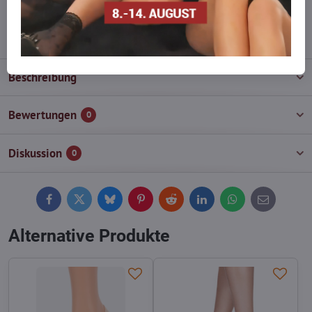
info​@everlady​.eu
Beschreibung
Bewertungen
0
Diskussion
0
Facebook
Twitter
Bluesky
Pinterest
Reddit
LinkedIn
WhatsApp
E-
mail
Alternative Produkte