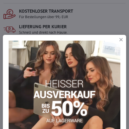
KOSTENLOSER TRANSPORT
Für Bestellungen über 99,- EUR
LIEFERUNG PER KURIER
Schnell und direkt nach Hause.
SICHERE ZAHLUNGEN
Gesicherte Online-Zahlungen
Ware auf Lager
Wir versenden sofort
Werden Sie Teil von everlady
Werden Sie Teil von everlady und genießen Sie einen
5 %
Mitgliedervorteil
bei jedem Einkauf.
Der Vorteil wird automatisch im Warenkorb angewendet.
Möchten Sie mehr bestellen, als wir
auf Lager haben?
Zögern Sie nicht, uns zu kontaktieren, wir füllen die Ware für Sie
wieder auf!