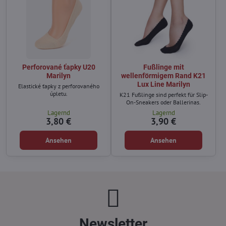
Perforované ťapky U20
Fußlinge mit
Marilyn
wellenförmigem Rand K21
Lux Line Marilyn
Elastické ťapky z perforovaného
úpletu.
K21 Fußlinge sind perfekt für Slip-
On-Sneakers oder Ballerinas.
Lagernd
Lagernd
3,80 €
3,90 €
Ansehen
Ansehen
Newsletter