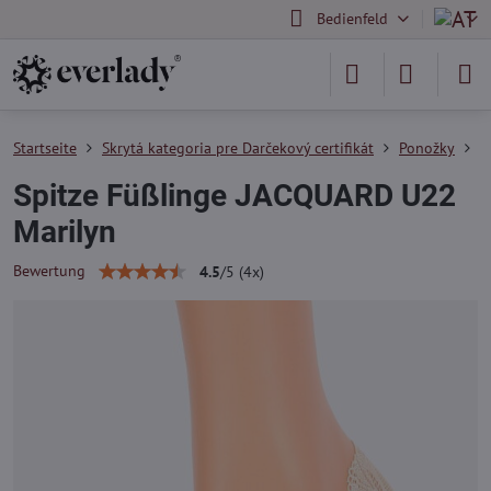
Bedienfeld
Startseite
Skrytá kategoria pre Darčekový certifikát
Ponožky
D
Spitze Füßlinge JACQUARD U22
Marilyn
Bewertung
4.5
/
5
(
4
x)