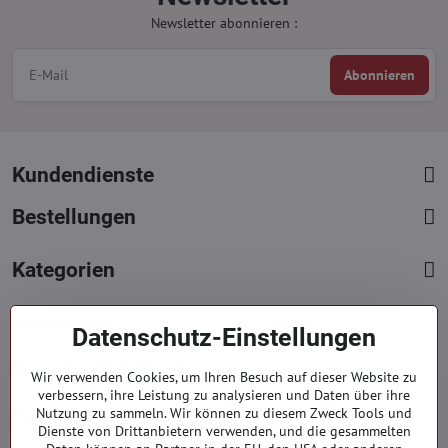
Newsletter abonnieren :
Abonnieren
Kundendienste
Bestellungen
Kategorien
Kontakte
Datenschutz-Einstellungen
+421 919 060 751
Wir verwenden Cookies, um Ihren Besuch auf dieser Website zu
Mont. - Freit. : 09:00 - 15:00 hod.
verbessern, ihre Leistung zu analysieren und Daten über ihre
info​@everlady​.eu
Nutzung zu sammeln. Wir können zu diesem Zweck Tools und
Dienste von Drittanbietern verwenden, und die gesammelten
Non stop ( 24/7 )