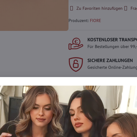
Zu Favoriten hinzufügen
Fra
Produzent:
FIORE
KOSTENLOSER TRANSP
Für Bestellungen über 99,
SICHERE ZAHLUNGEN
Gesicherte Online-Zahlun
Werden Sie Teil von ev
Werden Sie Teil von everl
genießen Sie einen
5 %
Mitgliedervorteil
bei jedem
Der Vorteil wird automati
Warenkorb angewendet.
Möchten Sie mehr 