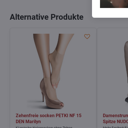
Alternative Produkte
Zehenfreie socken PETKI NF 15
Damenstrum
DEN Marilyn
Spitze NUDO
Klassische Nylonsocken ohne Zehen.
Mehr Freiheit fü