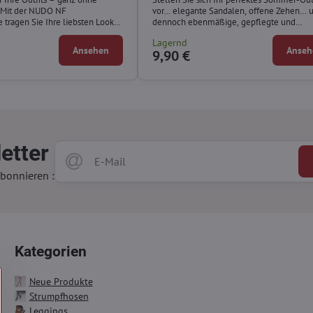
Mit der NUDO NF
vor… elegante Sandalen, offene Zehen… 
 tragen Sie Ihre liebsten Looks
dennoch ebenmäßige, gepflegte und
n Schuhen oder Sandalen –
wunderschöne Beine.
Lagernd
quem zugleich.
Ansehen
Anseh
9,90 €
etter
bonnieren :
Kategorien
Neue Produkte
Strumpfhosen
Leggings