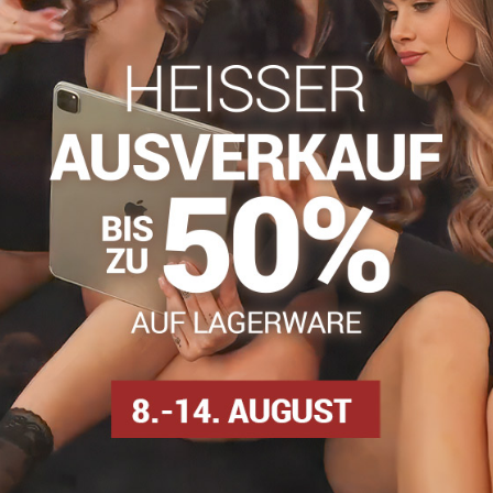
haben?
Zögern Sie nicht, uns zu kontakti
info​@everlady​.eu
Beschreibung
Bewertungen
Diskussion
0
0
gefertigt, was die Qualität und Haltbarkeit der Strümpfe erhöht. A
han
osen
Selbsttragende Strümpfe
Strumpfhosen DEN
S