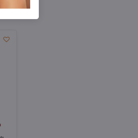
n
fit