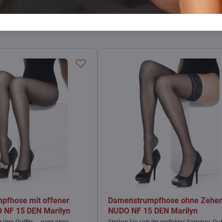
Facebook
Twitter
Bluesky
Pinterest
Reddit
LinkedIn
WhatsApp
E-
mail
pfhose mit offener
Damenstrumpfhose ohne Zehe
 NF 15 DEN Marilyn
NUDO NF 15 DEN Marilyn
r Ihre Outfits – ganz ohne
Stellen Sie sich Ihr perfektes Sommer-Out