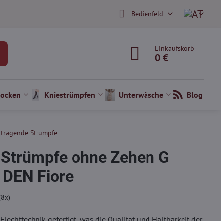
Bedienfeld
Einkaufskorb
0 €
Socken
Kniestrümpfen
Unterwäsche
Blog
ttragende Strümpfe
 Strümpfe ohne Zehen G
 DEN Fiore
(
8
x)
 Flechttechnik gefertigt, was die Qualität und Haltbarkeit der