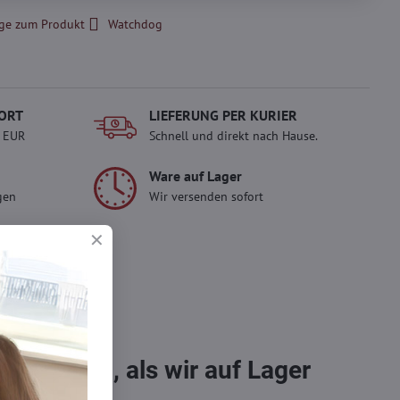
ge zum Produkt
Watchdog
ORT
LIEFERUNG PER KURIER
- EUR
Schnell und direkt nach Hause.
Ware auf Lager
gen
Wir versenden sofort
erlady
ady und
 Einkauf.
sch im
bestellen, als wir auf Lager