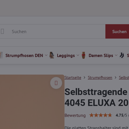
Suchen
Strumpfhosen DEN
Leggings
Damen Slips
Startseite
Strumpfhosen
Selbs
Selbsttragende
4045 ELUXA 20
Bewertung
4.75
/
5
Die glatten Strapshalter sind mit