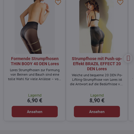
Formende Strumpfhosen
Strumpfhose mit Push-up-
THIN BODY 40 DEN Lores
Effekt BRAZIL EFFECT 20
DEN Lores
Lores Strumpfhosen zur Formung
von Beinen und Bauch sind eine
Weiche und bequeme 20 DEN Po-
tolle Wahl für viele Anlässe – vom
Lifting-Strumpfhose von Lores ist
romantischen Date bis zur
die Antwort auf die Bedürfnisse von
Familienfeier oder einem Abend
Frauen, die ihre Formen betonen
mit Freunden. Dieses Modell
möchten - einschließlich des Po.
Lagernd
Lagernd
garantiert ein Gefühl von
6,90 €
8,90 €
Leichtigkeit – von den Zehen bis
zur Taille.
Ansehen
Ansehen