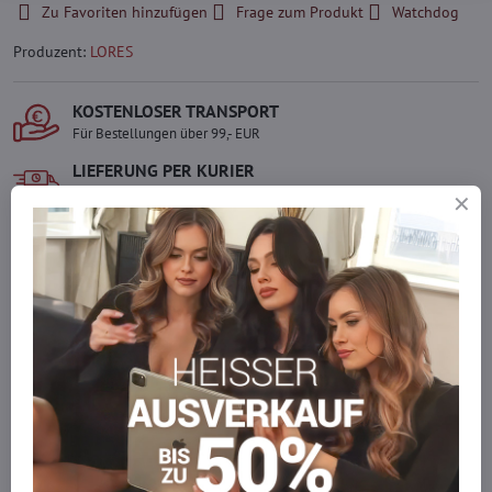
Zu Favoriten hinzufügen
Frage zum Produkt
Watchdog
Produzent:
LORES
KOSTENLOSER TRANSPORT
Für Bestellungen über 99,- EUR
LIEFERUNG PER KURIER
Schnell und direkt nach Hause.
SICHERE ZAHLUNGEN
Gesicherte Online-Zahlungen
Ware auf Lager
Wir versenden sofort
Werden Sie Teil von everlady
Werden Sie Teil von everlady und genießen Sie einen
5 %
Mitgliedervorteil
bei jedem Einkauf.
Der Vorteil wird automatisch im Warenkorb angewendet.
Möchten Sie mehr bestellen, als wir
auf Lager haben?