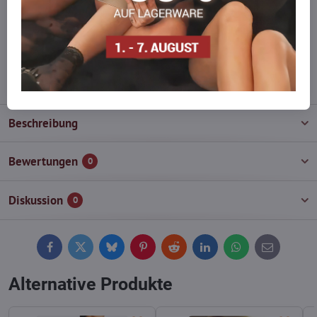
Zögern Sie nicht, uns zu kontaktieren, wir füllen die Ware für Sie
wieder auf!
info​@everlady​.eu
Beschreibung
Bewertungen
0
Diskussion
0
Facebook
Twitter
Bluesky
Pinterest
Reddit
LinkedIn
WhatsApp
E-
mail
Alternative Produkte