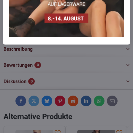
Zögern Sie nicht, uns zu kontaktieren, wir füllen die Ware für Sie
wieder auf!
info​@everlady​.eu
Beschreibung
Bewertungen
0
Diskussion
0
Facebook
Twitter
Bluesky
Pinterest
Reddit
LinkedIn
WhatsApp
E-
mail
Alternative Produkte