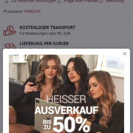
Zu Favoriten hinzufügen
Frage zum Produkt
Watchdog
Produzent:
MARILYN
KOSTENLOSER TRANSPORT
Für Bestellungen über 99,- EUR
LIEFERUNG PER KURIER
Schnell und direkt nach Hause.
SICHERE ZAHLUNGEN
Gesicherte Online-Zahlungen
Ware auf Lager
Wir versenden sofort
Werden Sie Teil von everlady
Werden Sie Teil von everlady und genießen Sie einen
5 %
Mitgliedervorteil
bei jedem Einkauf.
Der Vorteil wird automatisch im Warenkorb angewendet.
Möchten Sie mehr bestellen, als wir
auf Lager haben?