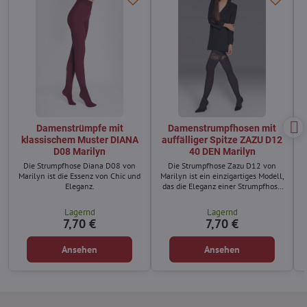
Damenstrümpfe mit
Damenstrumpfhosen mit
klassischem Muster DIANA
auffälliger Spitze ZAZU D12
D08 Marilyn
40 DEN Marilyn
Die Strumpfhose Diana D08 von
Die Strumpfhose Zazu D12 von
Marilyn ist die Essenz von Chic und
Marilyn ist ein einzigartiges Modell,
Eleganz.
das die Eleganz einer Strumpfhose
mit dem verführerischen Look von
Strümpfen verbindet.
Lagernd
Lagernd
7,70 €
7,70 €
Ansehen
Ansehen