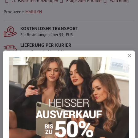
Zu Favoriten hinzufügen
Frage zum Produkt
Watchdog
Produzent:
MARILYN
KOSTENLOSER TRANSPORT
Für Bestellungen über 99,- EUR
LIEFERUNG PER KURIER
Schnell und direkt nach Hause.
SICHERE ZAHLUNGEN
Gesicherte Online-Zahlungen
Ware auf Lager
Wir versenden sofort
Werden Sie Teil von everlady
Werden Sie Teil von everlady und genießen Sie einen
5 %
Mitgliedervorteil
bei jedem Einkauf.
Der Vorteil wird automatisch im Warenkorb angewendet.
Möchten Sie mehr bestellen, als wir
auf Lager haben?