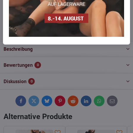
Zögern Sie nicht, uns zu kontaktieren, wir füllen die Ware für Sie
wieder auf!
info​@everlady​.eu
Beschreibung
Bewertungen
0
Diskussion
0
Facebook
Twitter
Bluesky
Pinterest
Reddit
LinkedIn
WhatsApp
E-
mail
Alternative Produkte