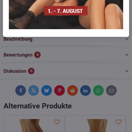
wieder auf!
info​@everlady​.eu
Beschreibung
Bewertungen
0
Diskussion
0
Facebook
Twitter
Bluesky
Pinterest
Reddit
LinkedIn
WhatsApp
E-
mail
Alternative Produkte