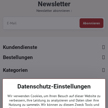
Newsletter
Newsletter abonnieren :
Abonnieren
Kundendienste
Bestellungen
Kategorien
Kontakte
Datenschutz-Einstellungen
+421 919 060 751
Wir verwenden Cookies, um Ihren Besuch auf dieser Website zu
Mont. - Freit. : 09:00 - 15:00 hod.
verbessern, ihre Leistung zu analysieren und Daten über ihre
info​@everlady​.eu
Nutzung zu sammeln. Wir können zu diesem Zweck Tools und