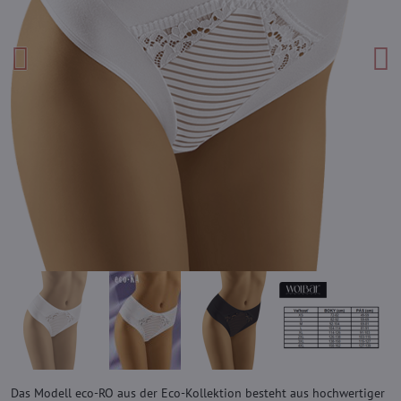
Das Modell eco-RO aus der Eco-Kollektion besteht aus hochwertiger