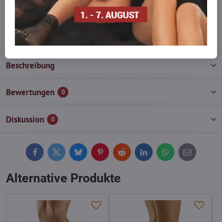
wieder auf!
info​@everlady​.eu
Beschreibung
Bewertungen
0
Diskussion
0
Facebook
Twitter
Bluesky
Pinterest
Reddit
LinkedIn
WhatsApp
E-
mail
Alternative Produkte