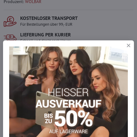
Produzent:
WOLBAR
KOSTENLOSER TRANSPORT
Für Bestellungen über 99,- EUR
LIEFERUNG PER KURIER
Schnell und direkt nach Hause.
SICHERE ZAHLUNGEN
Gesicherte Online-Zahlungen
Ware auf Lager
Wir versenden sofort
Werden Sie Teil von everlady
Werden Sie Teil von everlady und genießen Sie einen
5 %
Mitgliedervorteil
bei jedem Einkauf.
Der Vorteil wird automatisch im Warenkorb angewendet.
Möchten Sie mehr bestellen, als wir
auf Lager haben?
Zögern Sie nicht, uns zu kontaktieren, wir füllen die Ware für Sie