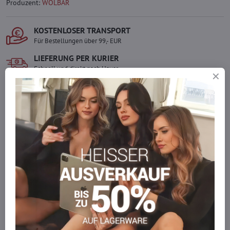
Produzent:
WOLBAR
KOSTENLOSER TRANSPORT
Für Bestellungen über 99,- EUR
LIEFERUNG PER KURIER
Schnell und direkt nach Hause.
SICHERE ZAHLUNGEN
Gesicherte Online-Zahlungen
Ware auf Lager
Wir versenden sofort
Werden Sie Teil von everlady
Werden Sie Teil von everlady und genießen Sie einen
5 %
Mitgliedervorteil
bei jedem Einkauf.
Der Vorteil wird automatisch im Warenkorb angewendet.
Möchten Sie mehr bestellen, als wir
auf Lager haben?
Zögern Sie nicht, uns zu kontaktieren, wir füllen die Ware für Sie