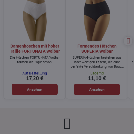
Damenhöschen mit hoher
Formendes Höschen
Taille FORTUNATA Wolbar
SUPERIA Wolbar
Die Höschen FORTUNATA Wolbar
SUPERIA-Höschen bestehen aus
formen die Figur schön.
hochwertigen Fasern, die eine
s
perfekte Verschlankung von Bauch
und Hüften garantieren.
Auf Bestellung
Lagernd
17,20 €
11,10 €
Ansehen
Ansehen