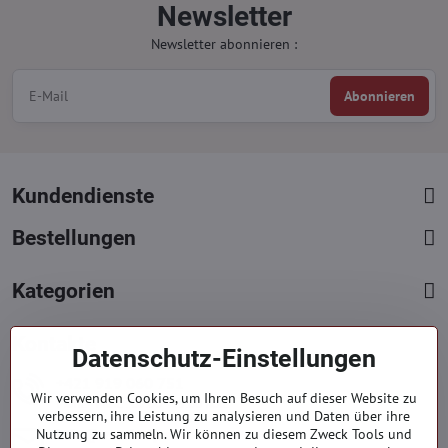
Newsletter
Newsletter abonnieren :
Abonnieren
Kundendienste
Bestellungen
Kategorien
Kontakte
Datenschutz-Einstellungen
+421 919 060 751
Wir verwenden Cookies, um Ihren Besuch auf dieser Website zu
Mont. - Freit. : 09:00 - 15:00 hod.
verbessern, ihre Leistung zu analysieren und Daten über ihre
info​@everlady​.eu
Nutzung zu sammeln. Wir können zu diesem Zweck Tools und