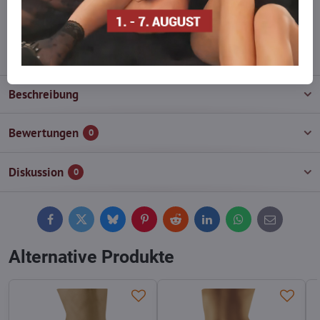
wieder auf!
info​@everlady​.eu
Beschreibung
Bewertungen
0
Diskussion
0
Facebook
Twitter
Bluesky
Pinterest
Reddit
LinkedIn
WhatsApp
E-
mail
Alternative Produkte