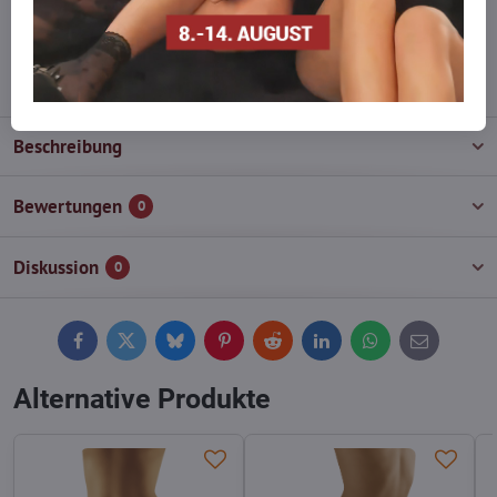
wieder auf!
info​@everlady​.eu
Beschreibung
Bewertungen
0
Diskussion
0
Facebook
Twitter
Bluesky
Pinterest
Reddit
LinkedIn
WhatsApp
E-
mail
Alternative Produkte