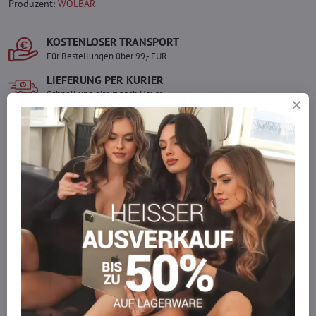
Produzent:
WOLBAR
KOSTENLOSER TRANSPORT
Für Bestellungen über 99,- EUR
LIEFERUNG PER KURIER
Schnell und direkt nach Hause.
SICHERE ZAHLUNGEN
Gesicherte Online-Zahlungen
Ware auf Lager
Wir versenden sofort
Werden Sie Teil von everlady
Werden Sie Teil von everlady und genießen Sie einen
5 %
Mitgliedervorteil
bei jedem Einkauf.
Der Vorteil wird automatisch im Warenkorb angewendet.
Möchten Sie mehr bestellen, als wir
auf Lager haben?
Zögern Sie nicht, uns zu kontaktieren, wir füllen die Ware für Sie