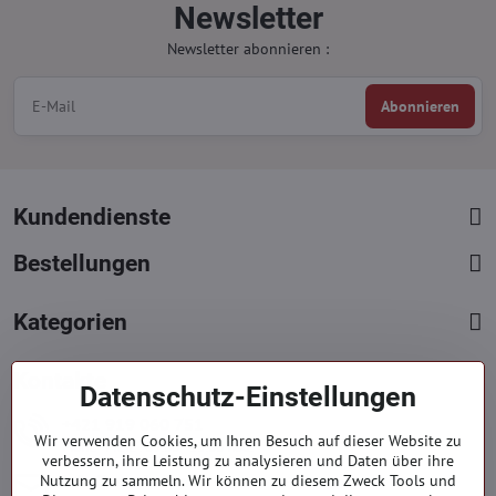
Newsletter
Newsletter abonnieren :
Abonnieren
Kundendienste
Bestellungen
Kategorien
Kontakte
Datenschutz-Einstellungen
+421 919 060 751
Wir verwenden Cookies, um Ihren Besuch auf dieser Website zu
Mont. - Freit. : 09:00 - 15:00 hod.
verbessern, ihre Leistung zu analysieren und Daten über ihre
info​@everlady​.eu
Nutzung zu sammeln. Wir können zu diesem Zweck Tools und