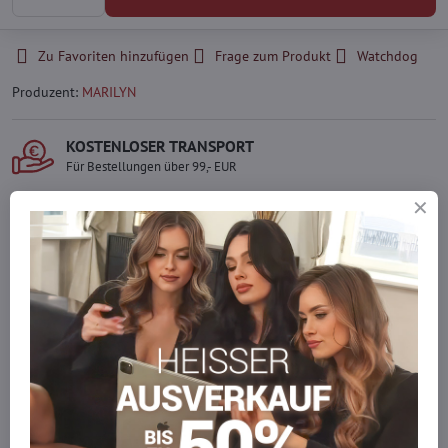
Zu Favoriten hinzufügen
Frage zum Produkt
Watchdog
Produzent:
MARILYN
KOSTENLOSER TRANSPORT
Für Bestellungen über 99,- EUR
LIEFERUNG PER KURIER
Schnell und direkt nach Hause.
SICHERE ZAHLUNGEN
Gesicherte Online-Zahlungen
Ware auf Lager
Wir versenden sofort
Werden Sie Teil von everlady
Werden Sie Teil von everlady und genießen Sie einen
5 %
Mitgliedervorteil
bei jedem Einkauf.
Der Vorteil wird automatisch im Warenkorb angewendet.