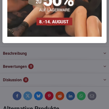
Möchten Sie mehr bestellen, als wir
auf Lager haben?
Zögern Sie nicht, uns zu kontaktieren, wir füllen die Ware für Sie
wieder auf!
info​@everlady​.eu
Beschreibung
Bewertungen
0
Diskussion
0
Facebook
Twitter
Bluesky
Pinterest
Reddit
LinkedIn
WhatsApp
E-
mail
Alternative Produkte