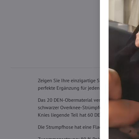
Zeigen Sie Ihre einzigartige Seite mit unserer 
perfekte Ergänzung für jeden Stil zu schaffen.
Das 20 DEN-Obermaterial verleiht dezenten Charm
schwarzer Overknee-Strümpfe mit beigen Punkten
Knies liegende Teil hat 60 DEN, was nicht nur f
Die Strumpfhose hat eine Flachnaht, einen kl