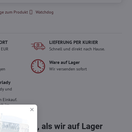
ge zum Produkt
Watchdog
ORT
LIEFERUNG PER KURIER
- EUR
Schnell und direkt nach Hause.
Ware auf Lager
gen
Wir versenden sofort
erlady
ady und
 Einkauf.
sch im
bestellen, als wir auf Lager