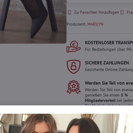
Zu Favoriten hinzufügen
Fra
Produzent:
MARILYN
KOSTENLOSER TRANSP
Für Bestellungen über 99,
SICHERE ZAHLUNGEN
Gesicherte Online-Zahlun
Werden Sie Teil von ev
Werden Sie Teil von everl
genießen Sie einen
5 %
Mitgliedervorteil
bei jedem
Der Vorteil wird automati
Warenkorb angewendet.
Möchten Sie mehr 