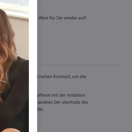
eren, wir füllen die Ware für Sie wieder auf!
eren Subtilität und hellen Kontrast, um die
en Teils der Strumpfhose mit der Imitation
ht jedem Styling Charakter. Der oberhalb des
arze Farbe hervorhebt.
Zehenverstärkung.