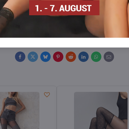
han, 1 % Baumwolle
n
Strumpfhosen DEN
Strumpfhosen 15-20 DEN
Str
Facebook
Twitter
Bluesky
Pinterest
Reddit
LinkedIn
WhatsApp
E-
mail