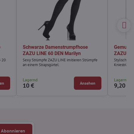
e
Schwarze Damenstrumpfhose
Gemuste
ZAZU LINE 60 DEN Marilyn
ZAZU S10
 20
Sexy Strümpfe ZAZU LINE imitieren Strümpfe
Stylische M
an einem Strapsgürtel.
Kniestrümpf
Lagernd
Lagernd
en
Ansehen
10 €
9,20 €
Abonnieren