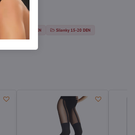
umpfhosenn 50-60 DEN
Silonky 15-20 DEN