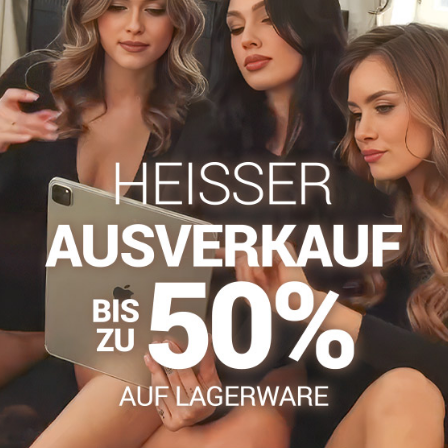
haben?
Zögern Sie nicht, uns zu kontakti
info​@everlady​.eu
Beschreibung
Bewertungen
Diskussion
0
0
exklusiven Zazu B10-Strumpfhose! Sie sind einzigartig und kombini
e und ist ideal für den Alltag. Das einzigartige Design des unter
 sorgt gleichzeitig für den Effekt von zwei Schichten und verlei
ür eine längere Haltbarkeit sorgt, sondern auch die elegante schw
einen Zwickel, einen bequemen Gummibund und eine unsichtbare 