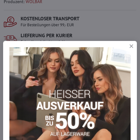
Produzent:
WOLBAR
KOSTENLOSER TRANSPORT
Für Bestellungen über 99,- EUR
LIEFERUNG PER KURIER
Schnell und direkt nach Hause.
SICHERE ZAHLUNGEN
Gesicherte Online-Zahlungen
Ware auf Lager
Wir versenden sofort
Werden Sie Teil von everlady
Werden Sie Teil von everlady und genießen Sie einen
5 %
Mitgliedervorteil
bei jedem Einkauf.
Der Vorteil wird automatisch im Warenkorb angewendet.
Möchten Sie mehr bestellen, als wir
auf Lager haben?
Zögern Sie nicht, uns zu kontaktieren, wir füllen die Ware für Sie