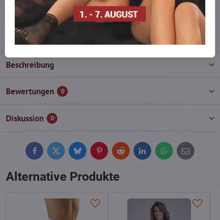
wieder auf!
info​@everlady​.eu
Beschreibung
Bewertungen
0
Diskussion
0
Facebook
Twitter
Bluesky
Pinterest
Reddit
LinkedIn
WhatsApp
E-
mail
Alternative Produkte