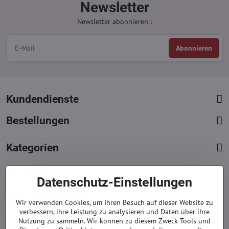
Newsletter
Newsletter abonnieren :
Abonnieren
Kundendienste
Bestellungen
Kategorien
Kontakte
Datenschutz-Einstellungen
+421 919 060 751
Wir verwenden Cookies, um Ihren Besuch auf dieser Website zu
Mont. - Freit. : 09:00 - 15:00 hod.
verbessern, ihre Leistung zu analysieren und Daten über ihre
info​@everlady​.eu
Nutzung zu sammeln. Wir können zu diesem Zweck Tools und