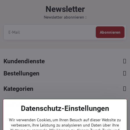
Newsletter
Newsletter abonnieren :
Abonnieren
Kundendienste
Bestellungen
Kategorien
Kontakte
Datenschutz-Einstellungen
+421 919 060 751
Wir verwenden Cookies, um Ihren Besuch auf dieser Website zu
Mont. - Freit. : 09:00 - 15:00 hod.
verbessern, ihre Leistung zu analysieren und Daten über ihre