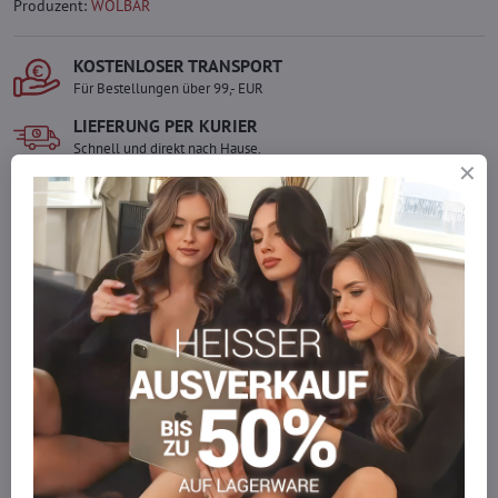
Produzent:
WOLBAR
KOSTENLOSER TRANSPORT
Für Bestellungen über 99,- EUR
LIEFERUNG PER KURIER
Schnell und direkt nach Hause.
SICHERE ZAHLUNGEN
Gesicherte Online-Zahlungen
Ware auf Lager
Wir versenden sofort
Werden Sie Teil von everlady
Werden Sie Teil von everlady und genießen Sie einen
5 %
Mitgliedervorteil
bei jedem Einkauf.
Der Vorteil wird automatisch im Warenkorb angewendet.
Möchten Sie mehr bestellen, als wir
auf Lager haben?
Zögern Sie nicht, uns zu kontaktieren, wir füllen die Ware für Sie