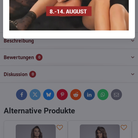
wieder auf!
info​@everlady​.eu
Beschreibung
Bewertungen
0
Diskussion
0
Facebook
Twitter
Bluesky
Pinterest
Reddit
LinkedIn
WhatsApp
E-
mail
Alternative Produkte