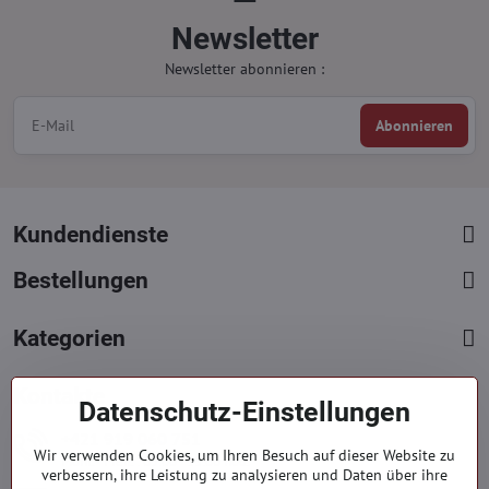
Newsletter
Newsletter abonnieren :
Abonnieren
Kundendienste
Bestellungen
Kategorien
Kontakte
Datenschutz-Einstellungen
+421 919 060 751
Wir verwenden Cookies, um Ihren Besuch auf dieser Website zu
Mont. - Freit. : 09:00 - 15:00 hod.
verbessern, ihre Leistung zu analysieren und Daten über ihre