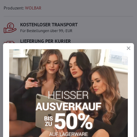
Produzent:
WOLBAR
KOSTENLOSER TRANSPORT
Für Bestellungen über 99,- EUR
LIEFERUNG PER KURIER
Schnell und direkt nach Hause.
SICHERE ZAHLUNGEN
Gesicherte Online-Zahlungen
Ware auf Lager
Wir versenden sofort
Werden Sie Teil von everlady
Werden Sie Teil von everlady und genießen Sie einen
5 %
Mitgliedervorteil
bei jedem Einkauf.
Der Vorteil wird automatisch im Warenkorb angewendet.
Möchten Sie mehr bestellen, als wir
auf Lager haben?