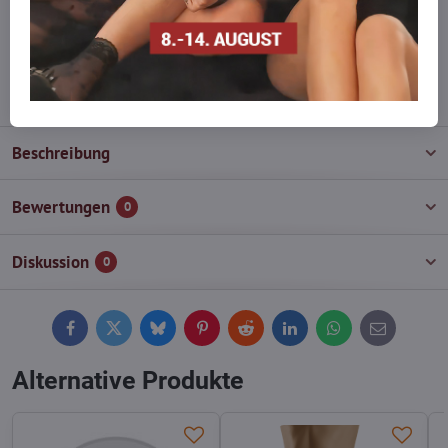
Zögern Sie nicht, uns zu kontaktieren, wir füllen die Ware für Sie
wieder auf!
info​@everlady​.eu
Beschreibung
Bewertungen
0
Diskussion
0
Facebook
Twitter
Bluesky
Pinterest
Reddit
LinkedIn
WhatsApp
E-
mail
Alternative Produkte